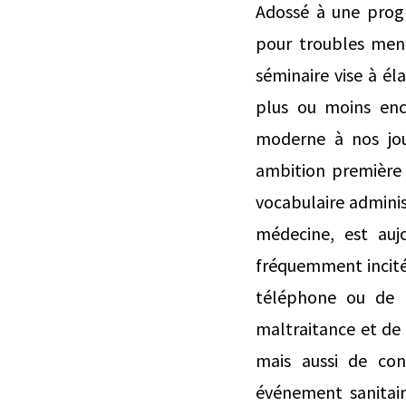
Adossé à une progr
pour troubles ment
séminaire vise à él
plus ou moins enc
moderne à nos jou
ambition première e
vocabulaire administ
médecine, est auj
fréquemment incit
téléphone ou de p
maltraitance et de 
mais aussi de con
événement sanitair