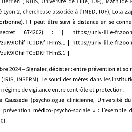
 Derrien (IRHiS, Université de Lille, IUF), Mathilde
 Lyon 2, chercheuse associée à l’INED, IUF), Lola Za
orbonne). I l peut être suivi à distance en se conn
cret 674202) : [ https://univ-lille-fr.zoom.
K9IOhifTCbDKfTHmS.1 | https://univ-lille-fr.zoom
zuK9IOhifTCbDKfTHmS.1 ]
e 2024 – Signaler, dépister : entre prévention et soin
(IRIS, INSERM). Le souci des mères dans les institut
n régime de vigilance entre contrôle et protection.
e Caussade (psychologue clinicienne, Université d
 prévention médico-psycho-sociale » : l’exemple d
0) .