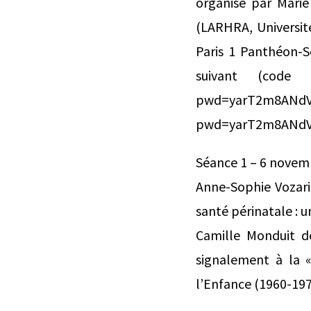
organisé par Marie
(LARHRA, Université
Paris 1 Panthéon-S
suivant (code se
pwd=yarT2m8ANdVzu
pwd=yarT2m8ANdV
Séance 1 – 6 novembr
Anne-Sophie Vozari 
santé périnatale : u
Camille Monduit d
signalement à la «
l’Enfance (1960-197