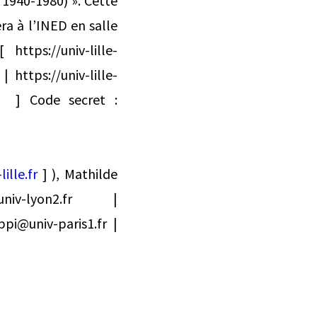
 1940-1980) ». Cette
era à l’INED en salle
ttps://univ-lille-
ttps://univ-lille-
1 ] Code secret :
ille.fr
] ), Mathilde
niv-lyon2.fr |
ppi@univ-paris1.fr |