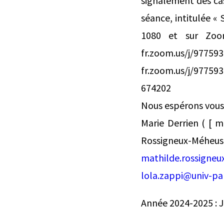
signalement des cas
séance, intitulée « 
1080 et sur Zoom 
fr.zoom.us/j/9775
fr.zoom.us/j/977
674202
Nous espérons vous
Marie Derrien ( [ ma
Rossigneux-Mé
mathilde.rossigneu
lola.zappi@univ-par
Année 2024-2025 : J