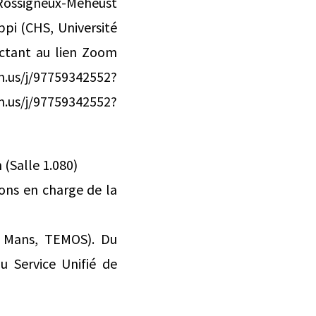
 Rossigneux-Méheust
ppi (CHS, Université
ectant au lien Zoom
us/j/97759342552?
.us/j/97759342552?
 (Salle 1.080)
ions en charge de la
u Mans, TEMOS). Du
u Service Unifié de