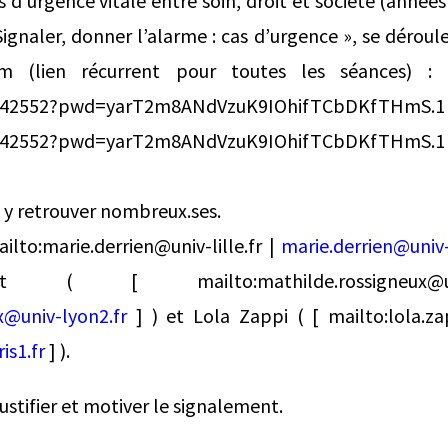
 d’urgence vitale entre soin, droit et société (années
Signaler, donner l’alarme : cas d’urgence », se déroul
(lien récurrent pour toutes les séances) : [ h
9342552?pwd=yarT2m8ANdVzuK9IOhifTCbDKfTHmS.1 | h
59342552?pwd=yarT2m8ANdVzuK9IOhifTCbDKfTHmS.
 y retrouver nombreux.ses.
ilto:marie.derrien@univ-lille.fr |
marie.derrien@univ-l
heust ( [ mailto:mathilde.rossigneux@u
x@univ-lyon2.fr
] ) et Lola Zappi ( [ mailto:lola.za
is1.fr
] ).
ustifier et motiver le signalement.