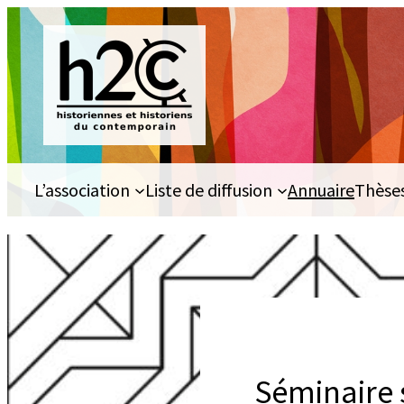
Aller
au
contenu
L’association
Liste de diffusion
Annuaire
Thèse
Séminaire 