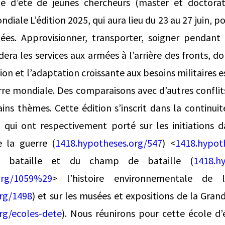
té d’été de jeunes chercheurs (master et doctorat)
iale L’édition 2025, qui aura lieu du 23 au 27 juin, p
ées. Approvisionner, transporter, soigner pendant
ra les services aux armées à l’arrière des fronts, don
ion et l’adaptation croissante aux besoins militaires
re mondiale. Des comparaisons avec d’autres conflit
ins thèmes. Cette édition s’inscrit dans la continuit
 qui ont respectivement porté sur les initiations d
 la guerre (
1418.hypotheses.org/547
) <
1418.hypot
a bataille et du champ de bataille (
1418.h
org/1059%29
> l’histoire environnementale de 
rg/1498
) et sur les musées et expositions de la Gra
rg/ecoles-dete
). Nous réunirons pour cette école d