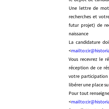
Une lettre de mot
recherches et votr
futur projet) de r
naissance
La candidature do
<
mailto:
cir@histori
Vous recevrez le r
réception de ce rés
votre participation
libérer une place sur
Pour tout renseign
<
mailto:
cir@histori