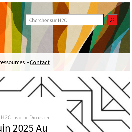
R
e
c
h
e
ressources
Contact
r
c
h
e
r
H2C Liste de Diffusion
juin 2025 Au