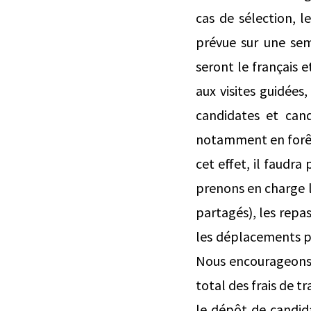
cas de sélection, l
prévue sur une sema
seront le français 
aux visites guidées
candidates et cand
notamment en forêt,
cet effet, il faudr
prenons en charge 
partagés), les repa
les déplacements pe
Nous encourageons v
total des frais de t
le dépôt de candida