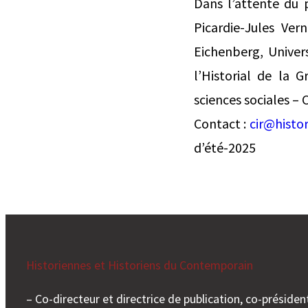
Dans l’attente du 
Picardie-Jules Ver
Eichenberg, Univer
l’Historial de la
sciences sociales –
Contact :
cir@histor
d’été-2025
Historiennes et Historiens du Contemporain
– Co-directeur et directrice de publication, co-président