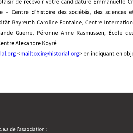
plaisir de recevoir votre candidature Emmanuelle Cro
ne – Centre d’histoire des sociétés, des sciences et
sität Bayreuth Caroline Fontaine, Centre Internatio
 Grande Guerre, Péronne Anne Rasmussen, École de
 Centre Alexandre Koyré
ial.org
<
mailto:
cir@historial.org
> en indiquant en obje
.e.s de l’association :