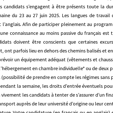
es candidats s’engagent à être présents toute la dur
ine du 23 au 27 juin 2025. Les langues de travail d
et l’anglais. Afin de participer pleinement au program
, une connaissance au moins passive du français est t
idats doivent être conscients que certaines excursi
 ont parfois lieu en dehors des chemins balisés et en 
a prévoir un équipement adéquat (vêtements et chaus
l’hébergement en chambre individuelle* ou de deux pe
s (possibilité de prendre en compte les régimes sans p
ndant la semaine, les droits d’entrée éventuels pour l
ivement les candidats à tenter de s’assurer d’un fi
ransport auprès de leur université d’origine ou leur ce
ture. Votre candidature (en français ou en anglais)