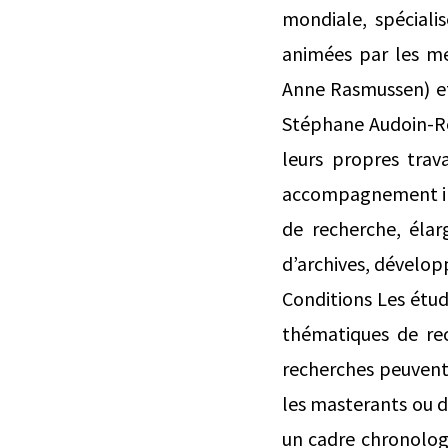
mondiale, spéciali
animées par les me
Anne Rasmussen) et 
Stéphane Audoin-Ro
leurs propres trav
accompagnement indi
de recherche, élar
d’archives, développ
Conditions Les étud
thématiques de rec
recherches peuvent s
les masterants ou d
un cadre chronologi