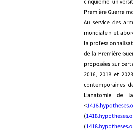
cinquième universi
Première Guerre mond
Au service des arm
mondiale » et aborde
la professionnalisat
de la Première Guer
proposées sur certa
2016, 2018 et 2023
contemporaines de
L’anatomie de l
<
1418.hypotheses.
(
1418.hypotheses.o
(
1418.hypotheses.o