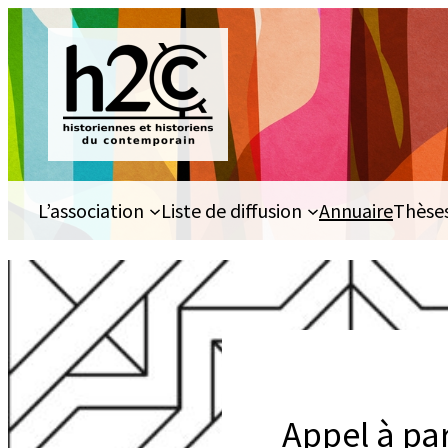
Aller
au
contenu
L’association
Liste de diffusion
Annuaire
Thèse
Appel à par