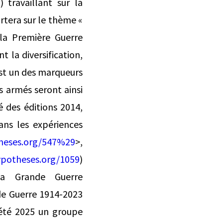
 travaillant sur la
ortera sur le thème «
 la Première Guerre
t la diversification,
 est un des marqueurs
s armés seront ainsi
é des éditions 2014,
ans les expériences
heses.org/547%29
>,
ypotheses.org/1059
)
la Grande Guerre
nde Guerre 1914-2023
’été 2025 un groupe