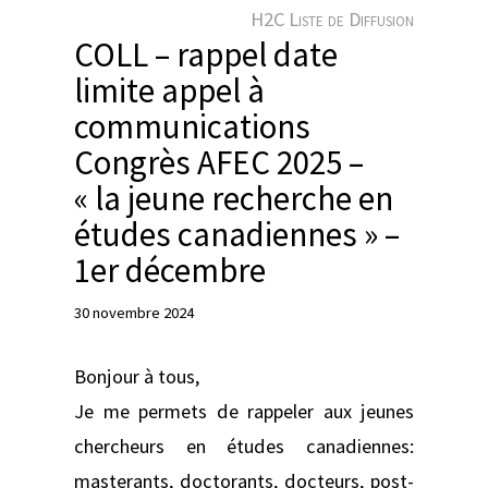
e
H2C Liste de Diffusion
r
COLL – rappel date
limite appel à
communications
Congrès AFEC 2025 –
« la jeune recherche en
études canadiennes » –
1er décembre
30 novembre 2024
Bonjour à tous,
Je me permets de rappeler aux jeunes
chercheurs en études canadiennes:
masterants, doctorants, docteurs, post-