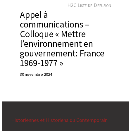
e
H2C Liste de Diffusion
r
Appel à
communications –
Colloque « Mettre
l’environnement en
gouvernement: France
1969-1977 »
30 novembre 2024
Historiennes et Historiens du Contemporain