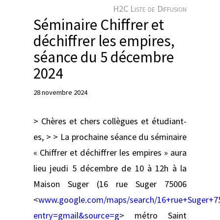
e
H2C Liste de Diffusion
r
Séminaire Chiffrer et
déchiffrer les empires,
séance du 5 décembre
2024
28 novembre 2024
> Chères et chers collègues et étudiant-
es, > > La prochaine séance du séminaire
« Chiffrer et déchiffrer les empires » aura
lieu jeudi 5 décembre de 10 à 12h à la
Maison Suger (16 rue Suger 75006
<
www.google.com/maps/search/16+rue+Suger+7
entry=gmail&source=g
> métro Saint