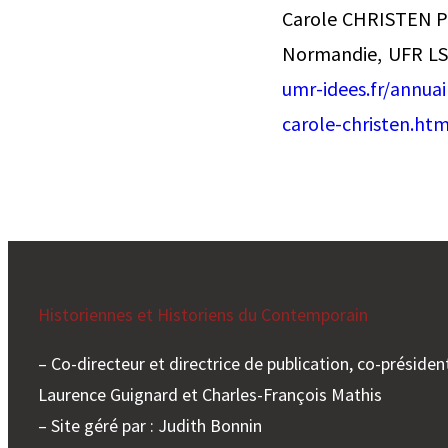
Carole CHRISTEN Pr
Normandie, UFR LS
umr-idees.fr/annuai
carole-christen.htm
Historiennes et Historiens du Contemporain
– Co-directeur et directrice de publication, co-président
Laurence Guignard et Charles-François Mathis
– Site géré par : Judith Bonnin