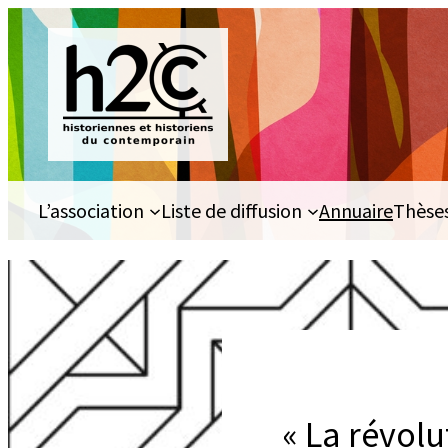
Aller
au
contenu
L’association
Liste de diffusion
Annuaire
Thèse
« La révolut