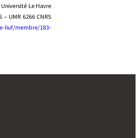
Université Le Havre
ES – UMR 6266 CNRS
e-liuf/membre/183-