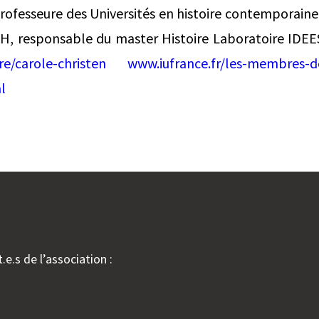
ofesseure des Universités en histoire contemporaine 
H, responsable du master Histoire Laboratoire IDE
re/carole-christen
www.iufrance.fr/les-membres-d
l
.e.s de l’association :