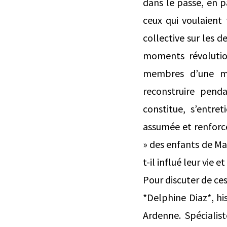
dans le passé, en pa
ceux qui voulaient 
collective sur les d
moments révolution
membres d’une mê
reconstruire pend
constitue, s’entre
assumée et renforcé
» des enfants de Ma
t-il influé leur vie 
Pour discuter de ces
*Delphine Diaz*, h
Ardenne. Spécialist