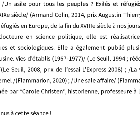
Un asile pour tous les peuples ? Exilés et réfugié
Xe siècle/ (Armand Colin, 2014, prix Augustin Thierry
 réfugiés en Europe, de la fin du XVIIIe siècle à nos jour
, docteure en science politique, elle est réalisatri
iques et sociologiques. Elle a également publié plus
usine. Vies d’établis (1967-1977)/ (Le Seuil, 1994 ; rééd
Le Seuil, 2008, prix de l’essai L’Express 2008) ; /La 
ernel /(Flammarion, 2020) ; /Une sale affaire/ (Flamma
ée par *Carole Christen*, historienne, professeure à l
nus à cette séance !