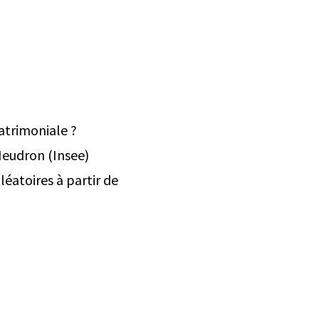
patrimoniale ?
Heudron (Insee)
éatoires à partir de