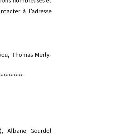
endons nombreuses et
ntacter à l’adresse
rkou, Thomas Merly-
**********
s), Albane Gourdol