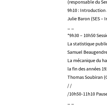
(responsable du Ser
9h10 : Introduction
Julie Baron (SES – 
_ _
*9h30 – 10h50 Sessi
La statistique publi
Samuel Beaugendre (
La mécanique du has
la fin des années 1
Thomas Soubiran (Ce
/ /
/10h50-11h10 Paus
_ _