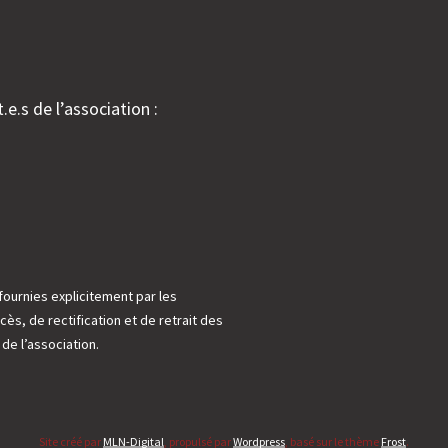
.e.s de l’association :
fournies explicitement par les
cès, de rectification et de retrait des
e l’association.
Site créé par
MLN-Digital
, propulsé par
Wordpress
, basé sur le thème
Frost
.