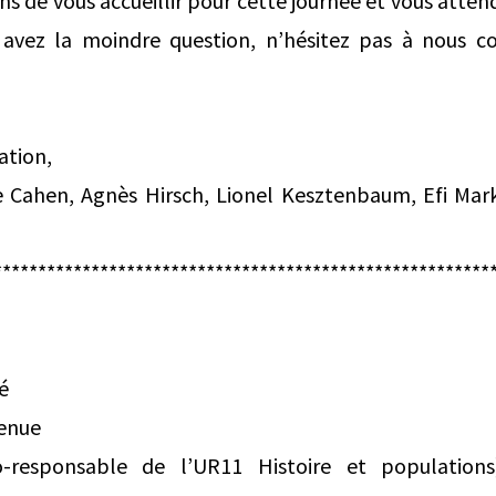
ns de vous accueillir pour cette journée et vous att
avez la moindre question, n’hésitez pas à nous co
ation,
ce Cahen, Agnès Hirsch, Lionel Kesztenbaum, Efi Ma
********************************************************
fé
venue
-responsable de l’UR11 Histoire et population