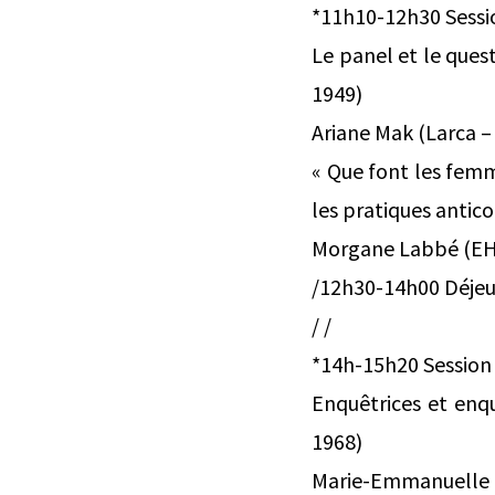
*11h10-12h30 Sessi
Le panel et le ques
1949)
Ariane Mak (Larca – 
« Que font les femm
les pratiques anti
Morgane Labbé (E
/12h30-14h00 Déjeu
/ /
*14h-15h20 Session
Enquêtrices et enq
1968)
Marie-Emmanuelle Ch