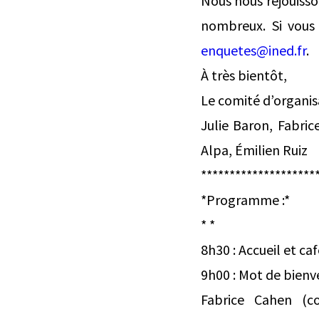
Nous nous réjouisso
nombreux. Si vous 
enquetes@ined.fr
.
À très bientôt,
Le comité d’organis
Julie Baron, Fabri
Alpa, Émilien Ruiz
********************
*Programme :*
* *
8h30 : Accueil et ca
9h00 : Mot de bien
Fabrice Cahen (co