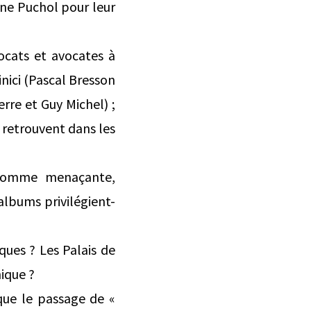
ne Puchol pour leur
vocats et avocates à
inici (Pascal Bresson
erre et Guy Michel) ;
e retrouvent dans les
e comme menaçante,
albums privilégient-
oques ? Les Palais de
hique ?
que le passage de «