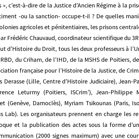
s », c’est-à-dire de la Justice d’Ancien Régime à la pr
timent -ou la sanction- occupe-t-il ? De quelles mani
colonies agricoles et pénitentiaires, les prisons centr
ar Frédéric Chauvaud, coordinateur scientifique du 3RB
tut d’Histoire du Droit, tous les deux professeurs à l’U
3RBD, du Criham, de l’IHD, de la MSHS de Poitiers, d
ociation française pour l’Histoire de la Justice, de 
as Derasse (Lille, Centre d’Histoire Judiciaire), Jean-P
rence Leturmy (Poitiers, ISCrim’), Jean-Philippe
et (Genève, Damoclès), Myriam Tsikounas (Paris, Iso
s Lab). Les organisateurs prennent en charge les rep
loque et la publication des actes sous la forme d’un 
mmunication (2000 signes maximum) avec une court