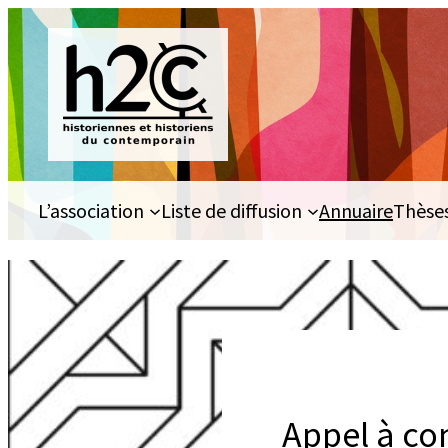
Aller
au
contenu
L’association
Liste de diffusion
Annuaire
Thèse
Appel à co