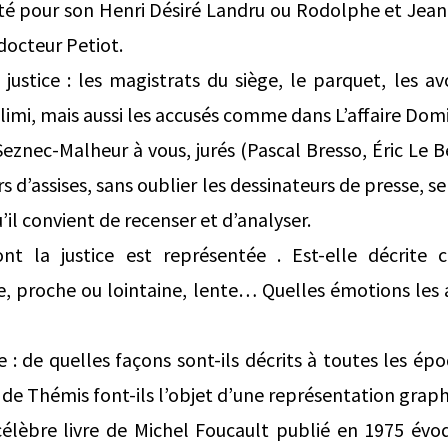
é pour son Henri Désiré Landru ou Rodolphe et Jean
docteur Petiot.
 justice : les magistrats du siège, le parquet, les a
alimi, mais aussi les accusés comme dans L’affaire Dom
eznec-Malheur à vous, jurés (Pascal Bresso, Éric Le B
rs d’assises, sans oublier les dessinateurs de presse, s
’il convient de recenser et d’analyser.
nt la justice est représentée . Est-elle décrit
le, proche ou lointaine, lente… Quelles émotions les 
ce : de quelles façons sont-ils décrits à toutes les ép
 de Thémis font-ils l’objet d’une représentation grap
 célèbre livre de Michel Foucault publié en 1975 évo