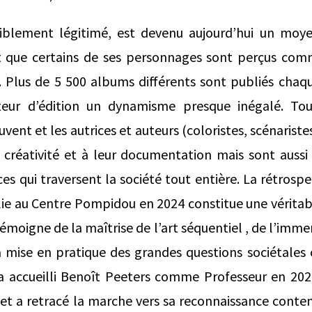
faiblement légitimé, est devenu aujourd’hui un moye
 que certains de ses personnages sont perçus com
. Plus de 5 500 albums différents sont publiés chaq
eur d’édition un dynamisme presque inégalé. Tous
vent et les autrices et auteurs (coloristes, scénariste
 créativité et à leur documentation mais sont aussi
es qui traversent la société tout entière. La rétrosp
llie au Centre Pompidou en 2024 constitue une véritab
moigne de la maîtrise de l’art séquentiel , de l’imme
a mise en pratique des grandes questions sociétales
a accueilli Benoît Peeters comme Professeur en 2023-
rt et a retracé la marche vers sa reconnaissance cont