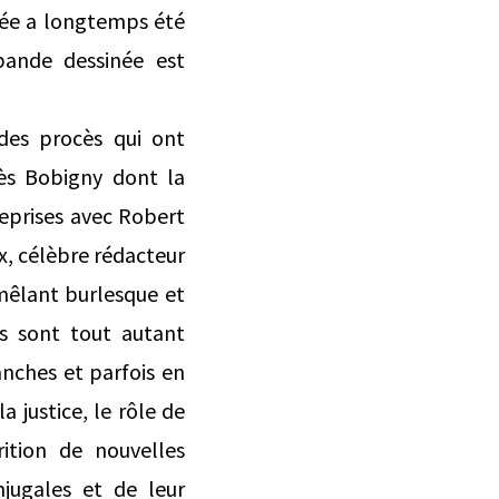
sinée a longtemps été
bande dessinée est
des procès qui ont
cès Bobigny dont la
reprises avec Robert
x, célèbre rédacteur
 mêlant burlesque et
es sont tout autant
anches et parfois en
 justice, le rôle de
rition de nouvelles
njugales et de leur