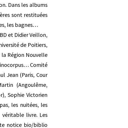
ison. Dans les albums
ères sont restituées
ales, les bagnes…
D et Didier Veillon,
niversité de Poitiers,
e la Région Nouvelle
Criminocorpus… Comité
aul Jean (Paris, Cour
 Martin (Angoulême,
r), Sophie Victorien
as, les nuitées, les
véritable livre. Les
e notice bio/biblio