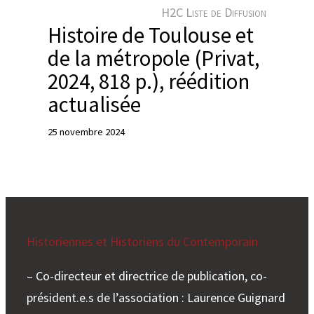
e
H2C Liste de Diffusion
r
Histoire de Toulouse et
de la métropole (Privat,
2024, 818 p.), réédition
actualisée
25 novembre 2024
Historiennes et Historiens du Contemporain
– Co-directeur et directrice de publication, co-
président.e.s de l’association : Laurence Guignard