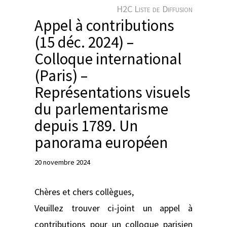
e
H2C Liste de Diffusion
r
Appel à contributions
(15 déc. 2024) –
Colloque international
(Paris) –
Représentations visuels
du parlementarisme
depuis 1789. Un
panorama européen
20 novembre 2024
Chères et chers collègues,
Veuillez trouver ci-joint un appel à
contributions pour un colloque parisien