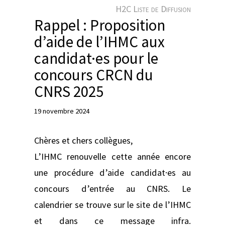
e
H2C Liste de Diffusion
r
Rappel : Proposition
d’aide de l’IHMC aux
candidat·es pour le
concours CRCN du
CNRS 2025
19 novembre 2024
Chères et chers collègues,
L’IHMC renouvelle cette année encore
une procédure d’aide candidat·es au
concours d’entrée au CNRS. Le
calendrier se trouve sur le site de l’IHMC
et dans ce message infra.