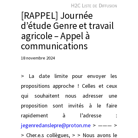
e
H2C Liste de Diffusion
r
[RAPPEL] Journée
d’étude Genre et travail
agricole – Appel à
communications
18 novembre 2024
> La date limite pour envoyer les
propositions approche ! Celles et ceux
qui souhaitent nous adresser une
proposition sont invités à le faire
rapidement à l’adresse :
jegenredanslepre@proton.me
> ——— >
> Cher.e.s collègues, > > Nous avons le