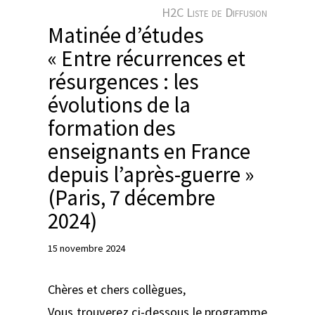
e
H2C Liste de Diffusion
r
Matinée d’études
« Entre récurrences et
résurgences : les
évolutions de la
formation des
enseignants en France
depuis l’après-guerre »
(Paris, 7 décembre
2024)
15 novembre 2024
Chères et chers collègues,
Vous trouverez ci-dessous le programme