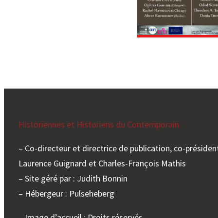
Historiennes et Historiens du Contemporain
– Co-directeur et directrice de publication, co-président
Laurence Guignard et Charles-François Mathis
– Site géré par : Judith Bonnin
– Hébergeur : Pulseheberg
– Image d’accueil : Droits réservés.