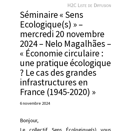
e
H2C Liste de Diffusion
r
Séminaire « Sens
Ecologique(s) » –
mercredi 20 novembre
2024 – Nelo Magalhães –
« Économie circulaire :
une pratique écologique
? Le cas des grandes
infrastructures en
France (1945-2020) »
6 novembre 2024
Bonjour,
Le collectif Sens Écologique(s) vous