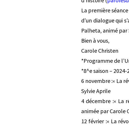
d’histoire (
parolesdh
La première séance s
d’un dialogue qui s
Palheta, animé par S
Bien à vous,
Carole Christen
*Programme de l’Uni
*8^e saison – 2024-
6 novembre :« La rév
Sylvie Aprile
4 décembre :« La rév
animée par Carole 
12 février :« La ré