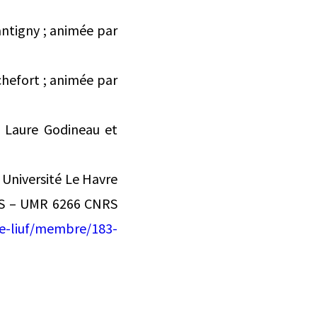
Bantigny ; animée par
ochefort ; animée par
 : Laure Godineau et
Université Le Havre
ES – UMR 6266 CNRS
e-liuf/membre/183-