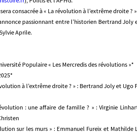
istoire.fr
), Politis et l’APHG.
era consacrée à « La révolution à l’extrême droite ? ».
’annonce passionnant entre l’historien Bertrand Joly 
ylvie Aprile.
versité Populaire « Les Mercredis des révolutions »*
2025*
olution à l’extrême droite ? » : Bertrand Joly et Ugo
olution : une affaire de famille ? » : Virginie Linha
Christen
volution sur les murs » : Emmanuel Fureix et Mathilde 