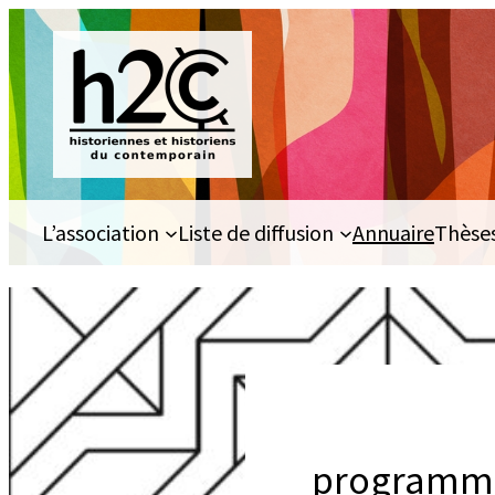
Aller
au
contenu
L’association
Liste de diffusion
Annuaire
Thèse
programme 