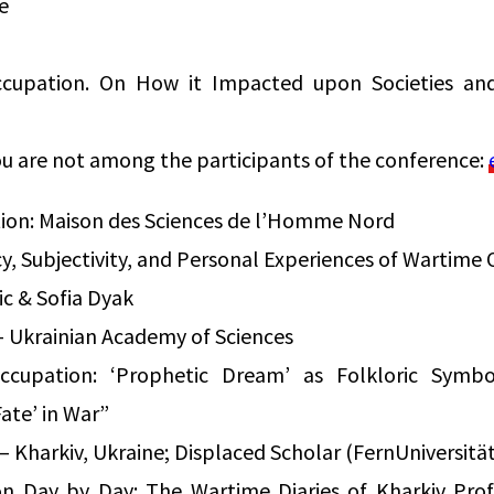
e
ccupation. On How it Impacted upon Societies and 
 you are not among the participants of the conference:
ion: Maison des Sciences de l’Homme Nord
cy, Subjectivity, and Personal Experiences of Wartime
ic & Sofia Dyak
Ukrainian Academy of Sciences
ccupation: ‘Prophetic Dream’ as Folkloric Symb
ate’ in War”
 Kharkiv, Ukraine; Displaced Scholar (FernUniversit
on Day by Day: The Wartime Diaries of Kharkiv Prof