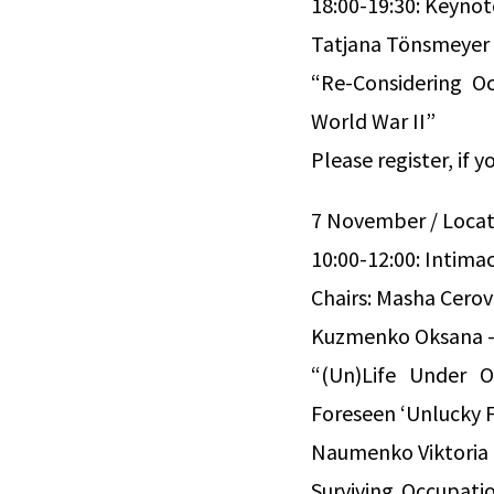
18:00-19:30: Keynot
Tatjana Tönsmeyer
“Re-Considering O
World War II”
Please register, if
7 November / Locat
10:00-12:00: Intima
Chairs: Masha Cerov
Kuzmenko Oksana – 
“(Un)Life Under O
Foreseen ‘Unlucky F
Naumenko Viktoria –
Surviving Occupati