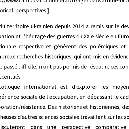
ps://www.campus-condorcet.fr/fr/agenda/wartime-occ
orical-perspectives ]
du territoire ukrainien depuis 2014 a remis sur le de
ation et l’héritage des guerres du XX e siècle en Euro
onale respective et génèrent des polémiques et d
breux recherches historiques, qui ont mis en évidenc
passé difficile, n’ont pas permis de résoudre ces conf
ccentués.
colloque international est d’explorer les moye
périence sociale de l’occupation, en dépassant le cad
oration/résistance. Des historiens et historiennes, d
heuses d’autres sciences sociales travaillant sur les 
discuteront dans une perspective comparativ