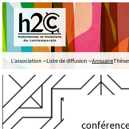
Aller
au
contenu
L’association
Liste de diffusion
Annuaire
Thèse
conférence