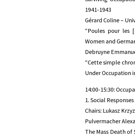
1941-1943
Gérard Coline – Uni
“Poules pour les 
Women and German S
Debruyne Emmanuel 
“Cette simple chron
Under Occupation i
14:00-15:30: Occupa
1. Social Responses
Chairs: Lukasz Krzy
Pulvermacher Alexan
The Mass Death of S