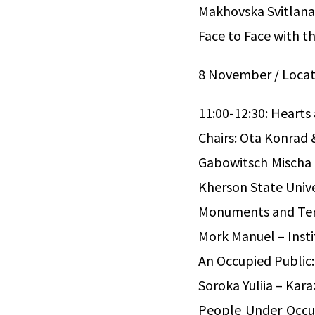
Makhovska Svitlana 
Face to Face with t
8 November / Locat
11:00-12:30: Hearts
Chairs: Ota Konrad
Gabowitsch Mischa
Kherson State Unive
Monuments and Terr
Mork Manuel – Insti
An Occupied Public
Soroka Yuliia – Kara
People Under Occup