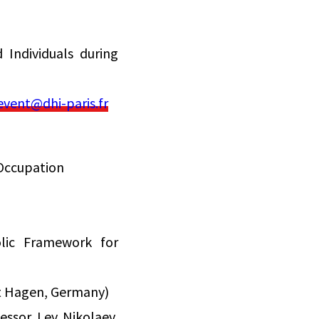
Individuals during
event@dhi-paris.fr
 Occupation
olic Framework for
ät Hagen, Germany)
essor Lev Nikolaev,