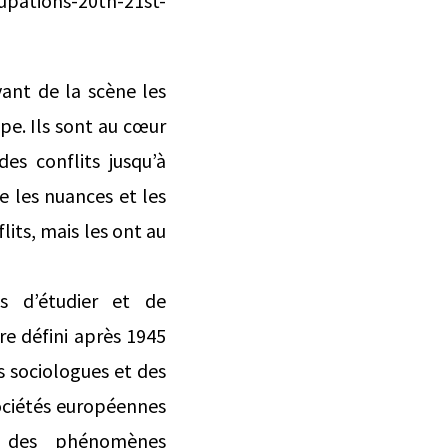
upations-20th-21st-
vant de la scène les
pe. Ils sont au cœur
es conflits jusqu’à
e les nuances et les
lits, mais les ont au
ns d’étudier et de
re défini après 1945
es sociologues et des
sociétés européennes
e des phénomènes