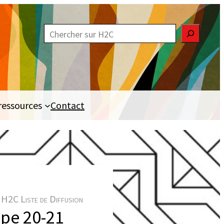
R
e
c
h
e
ressources
Contact
r
c
h
e
r
H2C Liste de Diffusion
pe 20-21