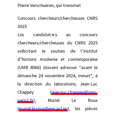
Pierre Verschueren, qui transmet
Concours chercheurs/chercheuses CNRS
2025
Les candidat·e·s au concours
chercheurs/chercheuses du CNRS 2025
sollicitant le soutien de l’Institut
d’histoire moderne et contemporaine
(UMR 8066) doivent adresser *avant le
dimanche 24 novembre 2024, minuit*, à
la direction du laboratoire, Jean-Luc
Chappey (
jean-luc.chappey@univ-
paris1.fr
), Muriel Le Roux
(
muriel.le.roux@ens.psl.eu
), les pièces