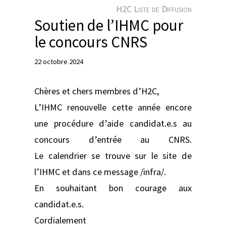
e
H2C Liste de Diffusion
r
Soutien de l’IHMC pour
le concours CNRS
22 octobre 2024
Chères et chers membres d’H2C,
L’IHMC renouvelle cette année encore
une procédure d’aide candidat.e.s au
concours d’entrée au CNRS.
Le calendrier se trouve sur le site de
l’IHMC et dans ce message /infra/.
En souhaitant bon courage aux
candidat.e.s.
Cordialement