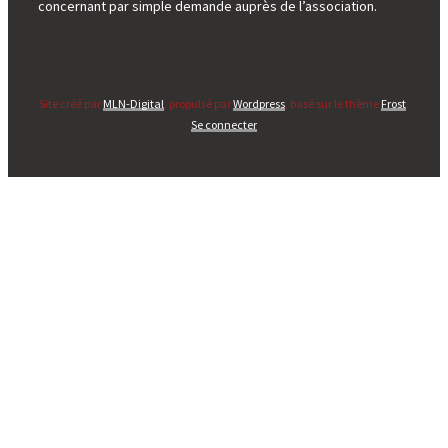
concernant par simple demande auprès de l’association.
Site créé par
MLN-Digital
, propulsé par
Wordpress
, basé sur le thème
Frost
.
Se connecter