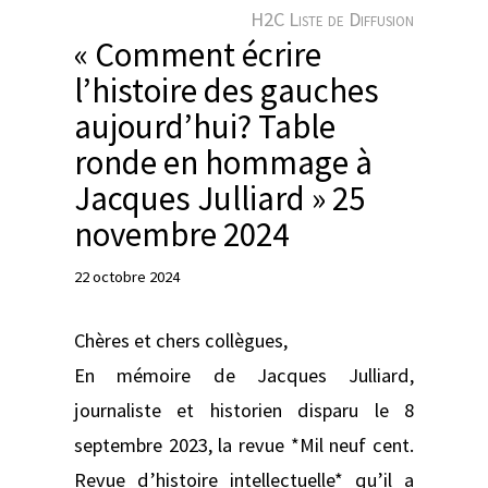
e
H2C Liste de Diffusion
r
« Comment écrire
l’histoire des gauches
aujourd’hui? Table
ronde en hommage à
Jacques Julliard » 25
novembre 2024
22 octobre 2024
Chères et chers collègues,
En mémoire de Jacques Julliard,
journaliste et historien disparu le 8
septembre 2023, la revue *Mil neuf cent.
Revue d’histoire intellectuelle* qu’il a