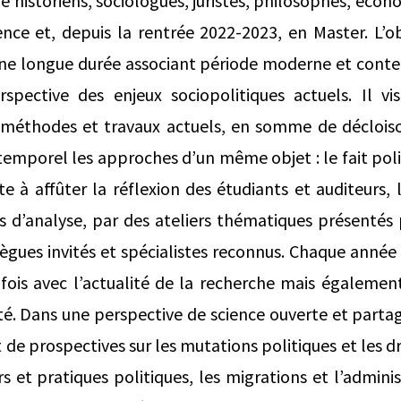
ie historiens, sociologues, juristes, philosophes, écono
ce et, depuis la rentrée 2022-2023, en Master. L’obj
e longue durée associant période moderne et cont
spective des enjeux sociopolitiques actuels. Il vi
 méthodes et travaux actuels, en somme de déclois
 temporel les approches d’un même objet : le fait pol
e à affûter la réflexion des étudiants et auditeurs, 
ls d’analyse, par des ateliers thématiques présentés
ègues invités et spécialistes reconnus. Chaque anné
a fois avec l’actualité de la recherche mais égalemen
ité. Dans une perspective de science ouverte et partag
t de prospectives sur les mutations politiques et les
 et pratiques politiques, les migrations et l’administ