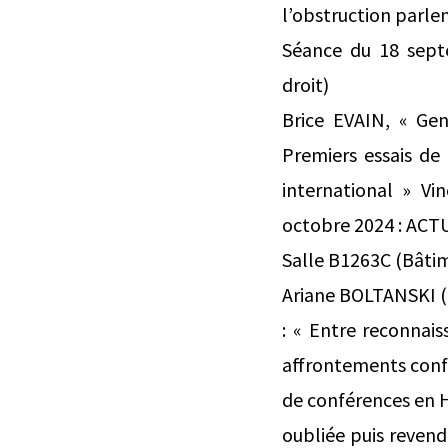
l’obstruction parle
Séance du 18 sep
droit)
Brice EVAIN, « Ge
Premiers essais de 
international » Vi
octobre 2024 : A
Salle B1263C (Bâti
Ariane BOLTANSKI (
: « Entre reconnais
affrontements confe
de conférences en H
oubliée puis revend