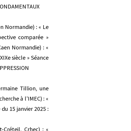
S FONDAMENTAUX
en Normandie) : « Le
spective comparée »
Caen Normandie) : «
IXe siècle » Séance
’OPPRESSION
rmaine Tillion, une
herche à l’IMEC) : «
 du 15 janvier 2025 :
-Créteil, Crhec) : «