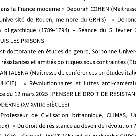
 dans la France moderne » Deborah COHEN (Maitress
Université de Rouen, membre du GRHis) : « Dénonc
on oligarchique (1789-1794) » Séance du 5 février
UIS LES PRISONS
t-doctorante en études de genre, Sorbonne Universit
: résistances et amitiés politiques sous contraintes (
SANTALENA (Maîtresse de conférences en études itali
HCIE) : « Révolutionnaires et luttes anti-carcérale
nce du 12 mars 2025 : PENSER LE DROIT DE RÉSISTA
ERNE (XV-XVIIIe SIÈCLES)
ofesseur de Civilisation britannique, CLIMAS, Un
) : « Du droit de résistance au devoir de révolution 