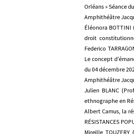
Orléans » Séance 
Amphithéâtre Jacqu
Éléonora BOTTINI (P
droit constitution
Federico TARRAGONI
Le concept d’émanc
du 04 décembre 2
Amphithéâtre Jacqu
Julien BLANC (Prof
ethnographe en Rési
Albert Camus, la rés
RÉSISTANCES POP
Mireille TOUZERY (P