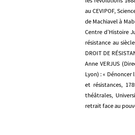
les révolutions 16
au CEVIPOF, Sciences
de Machiavel à Mabl
Centre d’Histoire Ju
résistance au sièc
DROIT DE RÉSISTAN
Anne VERJUS (Direc
Lyon) : « Dénoncer 
et résistances, 1
théâtrales, Univer
retrait face au pouv