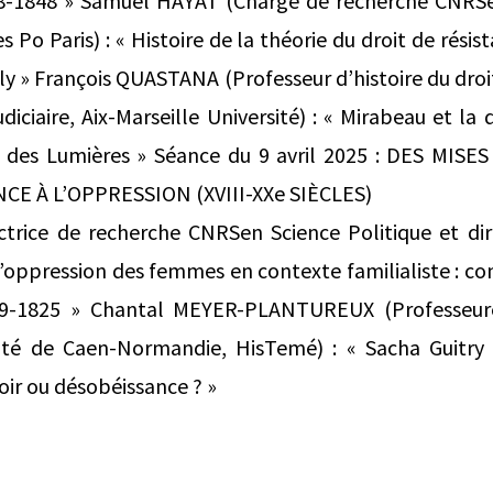
88-1848 » Samuel HAYAT (Chargé de recherche CNRSe
 Po Paris) : « Histoire de la théorie du droit de résis
y » François QUASTANA (Professeur d’histoire du droit 
diciaire, Aix-Marseille Université) : « Mirabeau et la
le des Lumières » Séance du 9 avril 2025 : DES MI
CE À L’OPPRESSION (XVIII-XXe SIÈCLES)
trice de recherche CNRSen Science Politique et dire
l’oppression des femmes en contexte familialiste : co
789-1825 » Chantal MEYER-PLANTUREUX (Professeur
sité de Caen-Normandie, HisTemé) : « Sacha Guitry 
oir ou désobéissance ? »