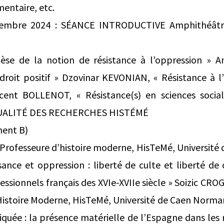
mentaire, etc.
tembre 2024 : SÉANCE INTRODUCTIVE Amphithéâtr
nèse de la notion de résistance à l’oppression »
droit positif » Dzovinar KEVONIAN, « Résistance à l
ncent BOLLENOT, « Résistance(s) en sciences soci
CTUALITÉ DES RECHERCHES HISTÉMÉ
ment B)
Professeure d’histoire moderne, HisTeMé, Université
sance et oppression : liberté de culte et liberté de
ssionnels français des XVIe-XVIIe siècle » Soizic C
istoire Moderne, HisTeMé, Université de Caen Normand
iquée : la présence matérielle de l’Espagne dans les 