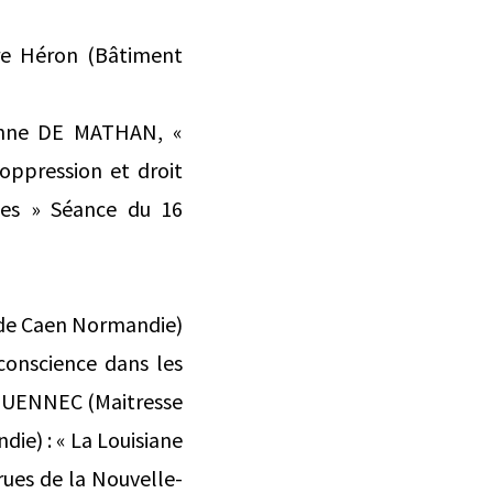
e Héron (Bâtiment
 Anne DE MATHAN, «
’oppression et droit
ales » Séance du 16
 de Caen Normandie)
 conscience dans les
ROGUENNEC (Maitresse
ie) : « La Louisiane
rues de la Nouvelle-