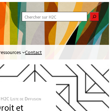
R
e
c
h
e
ressources
Contact
r
c
h
e
r
H2C Liste de Diffusion
roit et