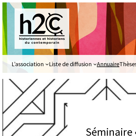
Aller
au
contenu
L’association
Liste de diffusion
Annuaire
Thèse
Séminaire «