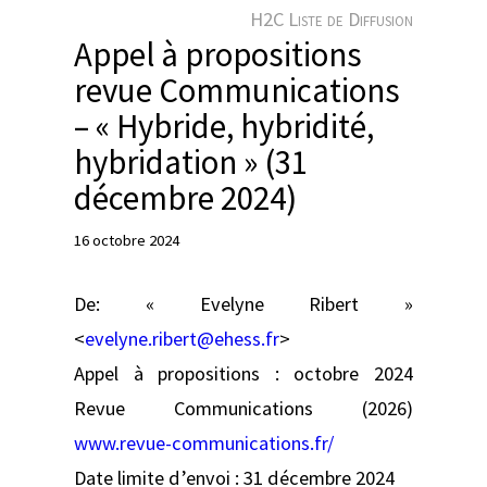
e
H2C Liste de Diffusion
r
Appel à propositions
revue Communications
– « Hybride, hybridité,
hybridation » (31
décembre 2024)
16 octobre 2024
De: « Evelyne Ribert »
<
evelyne.ribert@ehess.fr
>
Appel à propositions : octobre 2024
Revue Communications (2026)
www.revue-communications.fr/
Date limite d’envoi : 31 décembre 2024