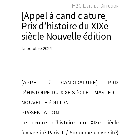
e
H2C Liste de Diffusion
r
[Appel à candidature]
Prix d’histoire du XIXe
siècle Nouvelle édition
15 octobre 2024
[APPEL à CANDIDATURE] PRIX
D’HISTOIRE DU XIXE SIèCLE – MASTER –
NOUVELLE éDITION
PRéSENTATION
Le centre d’histoire du XIXe siècle
(université Paris 1 / Sorbonne université)