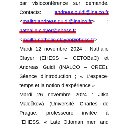
par visioconférence sur demande.
Contacts:
andreas.guidi@inalco.fr
<
mailto:
andreas.guidi@inalco.fr
> ;
nathalie.clayer@ehess.fr
<
mailto:
nathalie.clayer@ehess.fr
>
Mardi 12 novembre 2024 : Nathalie
Clayer (EHESS – CETOBaC) et
Andreas Guidi (INALCO – CREE),
Séance d’introduction ; « L’espace-
temps et la notion d’expérience »
Mardi 26 novembre 2024 : Jitka
Malečková (Université Charles de
Prague, professeure invitée à
l’EHESS, « Late Ottoman men and