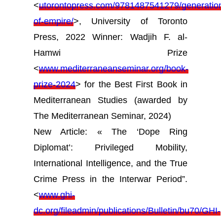
<
utorontopress.com/9781487541279/generatio
of-empire/
>, University of Toronto
Press, 2022 Winner: Wadjih F. al-
Hamwi Prize
<
www.mediterraneanseminar.org/book-
prize-2024
> for the Best First Book in
Mediterranean Studies (awarded by
The Mediterranean Seminar, 2024)
New Article: « The ‘Dope Ring
Diplomat’: Privileged Mobility,
International Intelligence, and the True
Crime Press in the Interwar Period”.
<
www.ghi-
dc.org/fileadmin/publications/Bulletin/bu70/GHI-