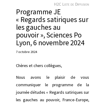
e
H2C Liste de Diffusion
r
Programme JE
« Regards satiriques sur
les gauches au
pouvoir », Sciences Po
Lyon, 6 novembre 2024
7 octobre 2024
Chères et chers collègues,
Nous avons le plaisir de vous
communiquer le programme de la
journée détudes « Regards satiriques sur
les gauches au pouvoir, France-Europe,