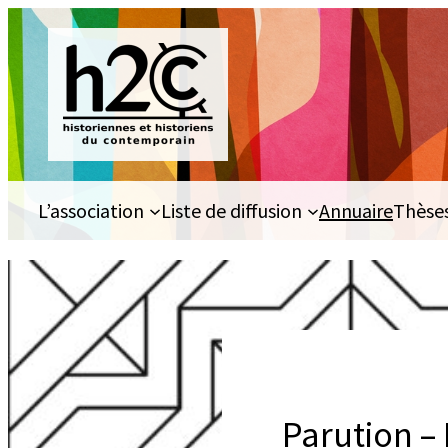
Aller
au
contenu
L’association
Liste de diffusion
Annuaire
Thèse
Parution –