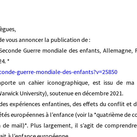
lègues,
r de vous annoncer la publication de :
Seconde Guerre mondiale des enfants, Allemagne, Fr
24. *
conde-guerre-mondiale-des-enfants?v=25850
mporte un cahier iconographique, est issu de ma
Warwick University), soutenue en décembre 2021.
 des expériences enfantines, des effets du conflit et 
étés européennes à l’enfance (voir la *quatrième de co
n de mail)*. Plus largement, il s’agit de comprendr
ait à l’enfance européenne.