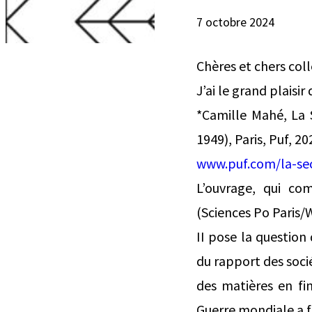
7 octobre 2024
Chères et chers col
J’ai le grand plaisi
*Camille Mahé, La 
1949), Paris, Puf, 20
www.puf.com/la-se
L’ouvrage, qui co
(Sciences Po Paris/
II pose la question
du rapport des soci
des matières en fi
Guerre mondiale a f