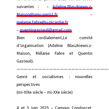
suivantes : –
Adeline.Blaszkiewicz-
Maison@univ-paris1.fr
–
melanie.fabre@u-picardie.fr
–
quentingasteuil@gmail.com
Bien cordialement,Le comité
d’organisation (Adeline Blaszkiewicz-
Maison, Mélanie Fabre et Quentin
Gasteuil).
—————————————————————————
Genre et socialismes : nouvelles
perspectives
(mi-XIXe siècle – mi-XXe siècle)
4 et 5 juin 2025 – Campus Condorcet,