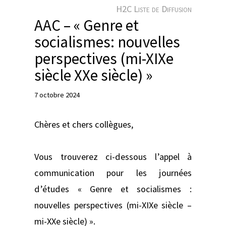
e
H2C Liste de Diffusion
r
AAC – « Genre et
socialismes: nouvelles
perspectives (mi-XIXe
siècle XXe siècle) »
7 octobre 2024
Chères et chers collègues,
Vous trouverez ci-dessous l’appel à
communication pour les journées
d’études « Genre et socialismes :
nouvelles perspectives (mi-XIXe siècle –
mi-XXe siècle) ».