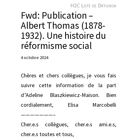
e
H2C Liste de Diffusion
r
Fwd: Publication –
Albert Thomas (1878-
1932). Une histoire du
réformisme social
4 octobre 2024
Chères et chers collègues, je vous fais
suivre cette information de la part
d’Adeline Blaszkiewicz-Maison. Bien
cordialement, Elisa Marcobelli
———————–
Cher.e.s collègues, cher.e.s ami.e.s,
cher.e.s toutes et tous,