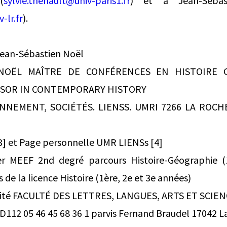
(
sylvie.thenault@univ-paris1.fr
) et à Jean-Séba
-lr.fr
).
Jean-Sébastien Noël
 NOËL MAÎTRE DE CONFÉRENCES EN HISTOIRE 
SSOR IN CONTEMPORARY HISTORY
NNEMENT, SOCIÉTÉS. LIENSS. UMRI 7266 LA ROCH
3] et Page personnelle UMR LIENSs [4]
er MEEF 2nd degré parcours Histoire-Géographie (
 de la licence Histoire (1ère, 2e et 3e années)
rsité FACULTÉ DES LETTRES, LANGUES, ARTS ET SCI
D112 05 46 45 68 36 1 parvis Fernand Braudel 17042 L