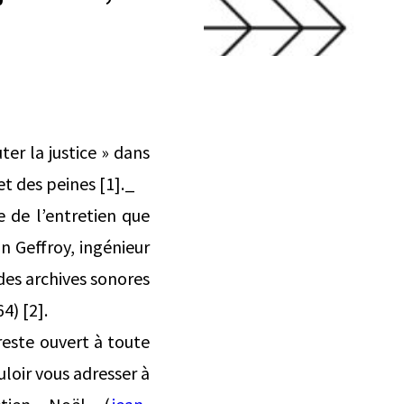
ter la justice » dans
et des peines [1]._
e de l’entretien que
 Geffroy, ingénieur
 des archives sonores
4) [2].
reste ouvert à toute
uloir vous adresser à