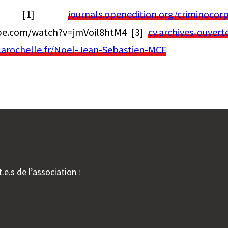
—— [1]
journals.openedition.org/criminocor
be.com/watch?v=jmVoil8htM4 [3]
cv.archives-ouvert
-larochelle.fr/Noel-Jean-Sebastien-MCF
.e.s de l’association :