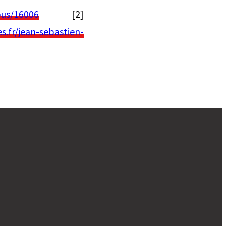
pus/16006
[2]
es.fr/jean-sebastien-