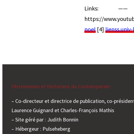
Links: 
https://www.youtu
noel
[4]
lienss.univ
Historiennes et Historiens du Contemporain
– Co-directeur et directrice de publication, co-président
Laurence Guignard et Charles-François Mathis
– Site géré par : Judith Bonnin
– Hébergeur : Pulseheberg