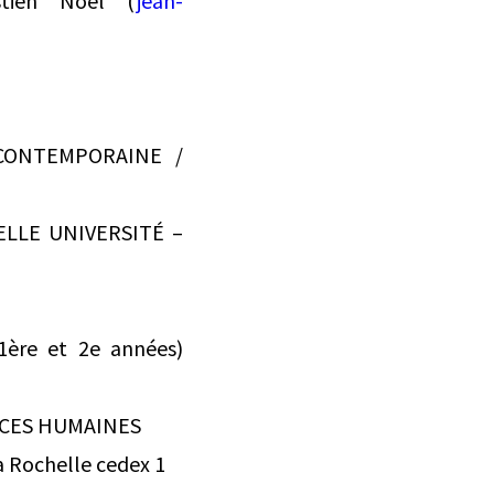
stien Noël (
jean-
CONTEMPORAINE /
ELLE UNIVERSITÉ –
1ère et 2e années)
ENCES HUMAINES
a Rochelle cedex 1