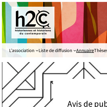
Aller
au
contenu
L’association
Liste de diffusion
Annuaire
Thèse
Avis de pub