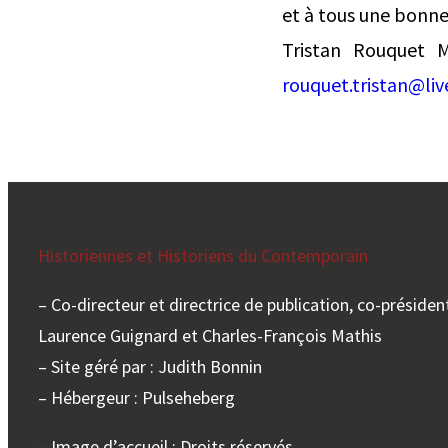
et à tous une bonne
Tristan Rouquet 
rouquet.tristan@live
Historiennes et Historiens du Contemporain
– Co-directeur et directrice de publication, co-président
Laurence Guignard et Charles-François Mathis
– Site géré par : Judith Bonnin
– Hébergeur : Pulseheberg
– Image d’accueil : Droits réservés.