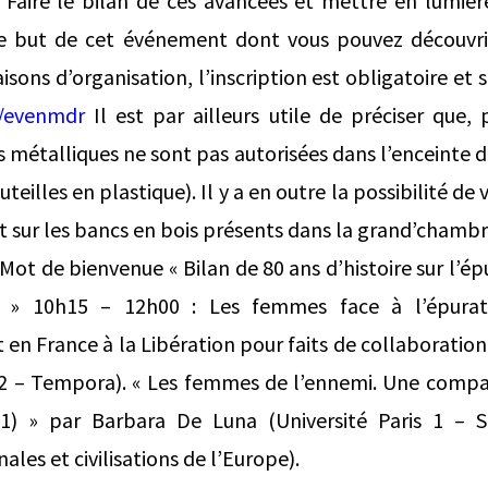
 Faire le bilan de ces avancées et mettre en lumièr
le but de cet événement dont vous pouvez découvr
isons d’organisation, l’inscription est obligatoire et s
t/evenmdr
Il est par ailleurs utile de préciser que,
s métalliques ne sont pas autorisées dans l’enceinte du
teilles en plastique). Il y a en outre la possibilité de
t sur les bancs en bois présents dans la grand’chambr
Mot de bienvenue « Bilan de 80 ans d’histoire sur l’é
 » 10h15 – 12h00 : Les femmes face à l’épura
n France à la Libération pour faits de collaboration
 2 – Tempora). « Les femmes de l’ennemi. Une compa
51) » par Barbara De Luna (Université Paris 1 – S
ales et civilisations de l’Europe).