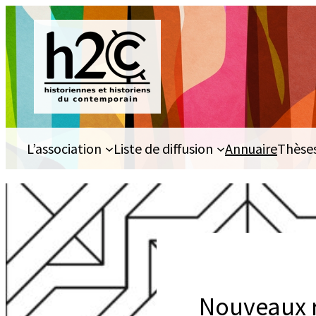
Aller
au
contenu
L’association
Liste de diffusion
Annuaire
Thèse
Nouveaux r