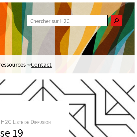
R
e
c
h
e
ressources
Contact
r
c
h
e
r
H2C Liste de Diffusion
se 19