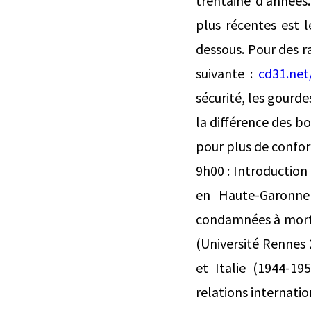
trentaine d’années.
plus récentes est 
dessous. Pour des ra
suivante :
cd31.ne
sécurité, les gourde
la différence des bou
pour plus de confor
9h00 : Introduction 
en Haute‑Garonne
condamnées à mort e
(Université Rennes
et Italie (1944-19
relations internation