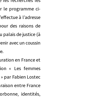
e les recherches les
ir le programme ci-
’effectue à l’adresse
 pour des raisons de
 palais de justice (à
 venir avec un coussin
e.
puration en France et
tion « Les femmes
 » par Fabien Lostec
raison entre France
orbonne, identités,