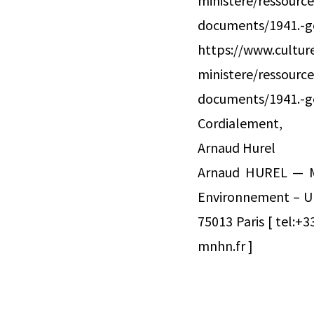
ministere/ressourc
documents/1941
https://www.culture
ministere/ressourc
documents/1941.-ge
Cordialement,
Arnaud Hurel
Arnaud HUREL — 
Environnement – U
75013 Paris [ tel:+33
mnhn.fr ]