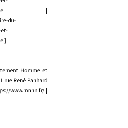
-et-
l-archeologie |
ire-du-
-et-
e ]
rtement Homme et
1 rue René Panhard
https://www.mnhn.fr/ |