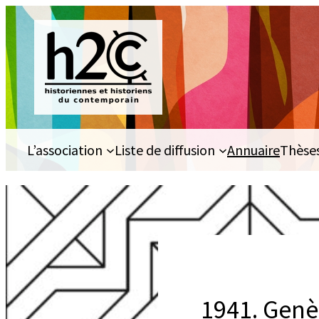
Aller
au
contenu
L’association
Liste de diffusion
Annuaire
Thèse
1941. Genè