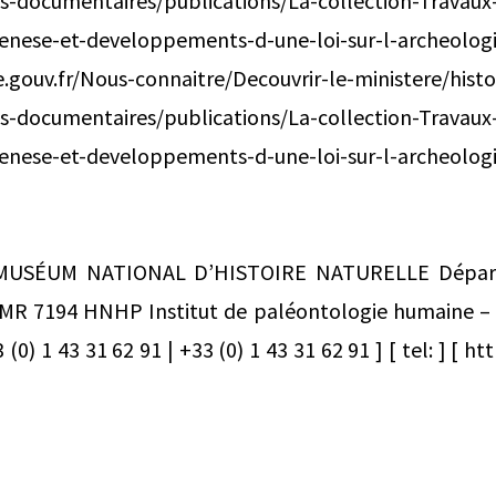
es-documentaires/publications/La-collection-Travaux
.-genese-et-developpements-d-une-loi-sur-
.gouv.fr/Nous-connaitre/Decouvrir-le-ministere/histo
es-documentaires/publications/La-collection-Travaux
nese-et-developpements-d-une-loi-sur-l-archeologi
MUSÉUM NATIONAL D’HISTOIRE NATURELLE Dépa
MR 7194 HNHP Institut de paléontologie humaine – 
 (0) 1 43 31 62 91 | +33 (0) 1 43 31 62 91 ] [ tel: ] [ 