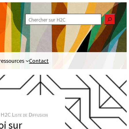
R
e
c
h
e
ressources
Contact
r
c
h
e
r
H2C Liste de Diffusion
i sur