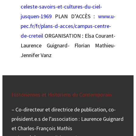
celeste-savoirs-et-cultures-du-ciel-
jusquen-1969
PLAN D’ACCÈS :
www.u-
pec.fr/fr/plans-d-acces/campus-centre-
de-creteil
ORGANISATION : Elsa Courant-
Laurence Guignard- Florian Mathieu-
Jennifer Vanz
Historiennes et Historiens du Contemporain
– Co-directeur et directrice de publication, co-
président.e.s de l’association : Laurence Guignard
et Charles-François Mathis