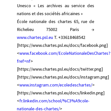
Unesco « Les archives au service des
nations et des sociétés africaines »
École nationale des chartes 65, rue de
Richelieu 75002 Paris →
www.chartes.psl.eu
T. +33618468542
[https://www.chartes.psl.eu/docs/facebook.png]
<
www.facebook.com/EcoleNationaleDesChartes?
fref=nf
>
[https://www.chartes.psl.eu/docs/twitter.png]
[https://www.chartes.psl.eu/docs/instagram.png]
<
www.instagram.com/ecoledeschartes/
>
[https://www.chartes.psl.eu/docs/linkedin.png]
<
fr.linkedin.com/school/%C3%A9cole-
nationale-des-chartes/
>