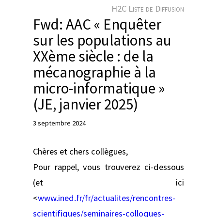
e
H2C Liste de Diffusion
r
Fwd: AAC « Enquêter
sur les populations au
XXème siècle : de la
mécanographie à la
micro-informatique »
(JE, janvier 2025)
3 septembre 2024
Chères et chers collègues,
Pour rappel, vous trouverez ci-dessous
(et ici
<
www.ined.fr/fr/actualites/rencontres-
scientifiques/seminaires-colloques-