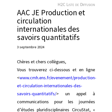
e
H2C Liste de Diffusion
r
AAC JE Production et
circulation
internationales des
savoirs quantitatifs
3 septembre 2024
Chères et chers collègues,
Vous trouverez ci-dessous et en ligne
<
www.cmh.ens.fr/evenement/production-
et-circulation-internationales-des-
savoirs-quantitatifs/
> un appel à
communications pour les journées
d’études pluridisciplinaires CircuStat, «