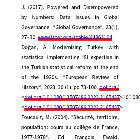
J. (2017). Powered and Disempowered
by Numbers: Data Issues in Global
Governance. *Global Governance*, 23(1),
27–30.
www.jstor.org/stable/44861104
Doğan, A. Modernising Turkey with
statistics: implementing ISI expertise in
the Turkish statistical reform at the end
of the 1920s. *European Review of
History*, 2023, 30 (1), pp.73-100.
doi.org/
<
doi.org/10.1080/13507486.2023.2165437
>10.108
<
doi.org/10.1080/13507486.2023.2165437
>
Foucault, M. (2004). *Sécurité, territoire,
population : cours au collège de France,
1977-1978*. Ed. François Ewald,