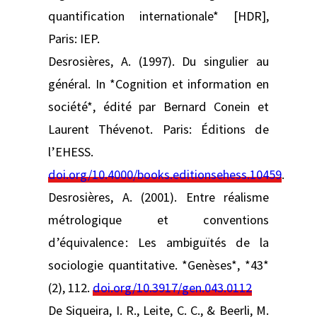
quantification internationale* [HDR],
Paris: IEP.
Desrosières, A. (1997). Du singulier au
général. In *Cognition et information en
société*, édité par Bernard Conein et
Laurent Thévenot. Paris: Éditions de
l’EHESS.
doi.org/10.4000/books.editionsehess.10459
.
Desrosières, A. (2001). Entre réalisme
métrologique et conventions
d’équivalence : Les ambiguïtés de la
sociologie quantitative. *Genèses*, *43*
(2), 112.
doi.org/10.3917/gen.043.0112
De Siqueira, I. R., Leite, C. C., & Beerli, M.