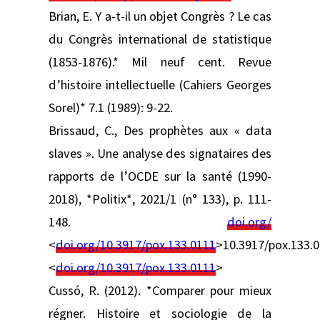
Brian, E. Y a-t-il un objet Congrès ? Le cas
du Congrès international de statistique
(1853-1876).* Mil neuf cent. Revue
d’histoire intellectuelle (Cahiers Georges
Sorel)* 7.1 (1989): 9-22.
Brissaud, C., Des prophètes aux « data
slaves ». Une analyse des signataires des
rapports de l’OCDE sur la santé (1990-
2018), *Politix*, 2021/1 (n° 133), p. 111-
148.
doi.org/
<
doi.org/10.3917/pox.133.0111
>10.3917/pox.133.
<
doi.org/10.3917/pox.133.0111
>
Cussó, R. (2012). *Comparer pour mieux
régner. Histoire et sociologie de la