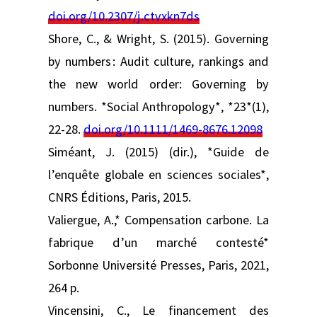
doi.org/10.2307/j.ctvxkn7ds
Shore, C., & Wright, S. (2015). Governing
by numbers : Audit culture, rankings and
the new world order: Governing by
numbers. *Social Anthropology*, *23*(1),
22‑28.
doi.org/10.1111/1469-8676.12098
Siméant, J. (2015) (dir.), *Guide de
l’enquête globale en sciences sociales*,
CNRS Éditions, Paris, 2015.
Valiergue, A.,* Compensation carbone. La
fabrique d’un marché contesté*
Sorbonne Université Presses, Paris, 2021,
264 p.
Vincensini, C., Le financement des