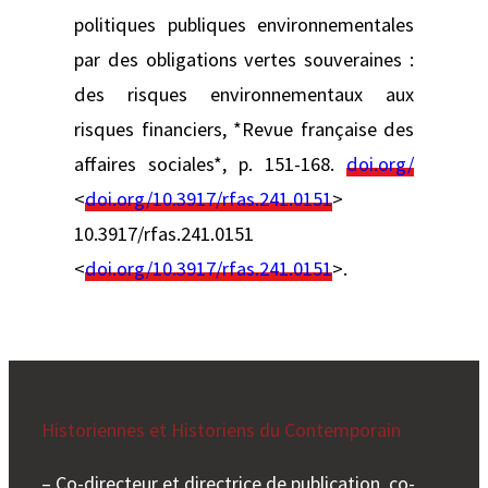
politiques publiques environnementales
par des obligations vertes souveraines :
des risques environnementaux aux
risques financiers, *Revue française des
affaires sociales*, p. 151-168.
doi.org/
<
doi.org/10.3917/rfas.241.0151
>
10.3917/rfas.241.0151
<
doi.org/10.3917/rfas.241.0151
>.
Historiennes et Historiens du Contemporain
– Co-directeur et directrice de publication, co-