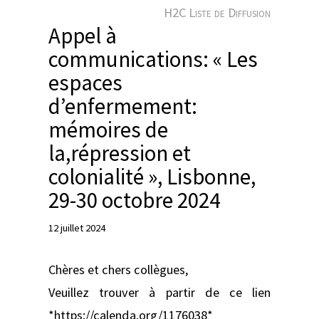
e
H2C Liste de Diffusion
r
Appel à
communications: « Les
espaces
d’enfermement:
mémoires de
la,répression et
colonialité », Lisbonne,
29-30 octobre 2024
12 juillet 2024
Chères et chers collègues,
Veuillez trouver à partir de ce lien
*https://calenda.org/1176038*