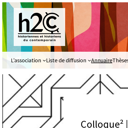
Aller
au
contenu
L’association
Liste de diffusion
Annuaire
Thèse
Colloque² |