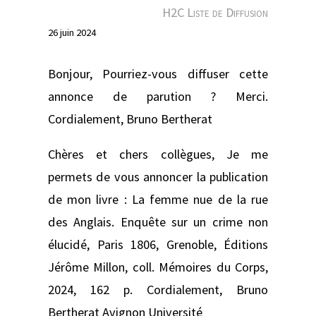
e
H2C Liste de Diffusion
r
26 juin 2024
Bonjour, Pourriez-vous diffuser cette
annonce de parution ? Merci.
Cordialement, Bruno Bertherat
Chères et chers collègues, Je me
permets de vous annoncer la publication
de mon livre : La femme nue de la rue
des Anglais. Enquête sur un crime non
élucidé, Paris 1806, Grenoble, Éditions
Jérôme Millon, coll. Mémoires du Corps,
2024, 162 p. Cordialement, Bruno
Bertherat Avignon Université