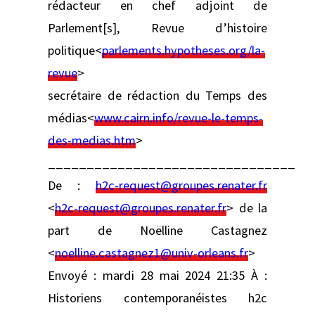
rédacteur en chef adjoint de
Parlement[s], Revue d’histoire
politique<
parlements.hypotheses.org/la-
revue
>
secrétaire de rédaction du Temps des
médias<
www.cairn.info/revue-le-temps-
des-medias.htm
>
________________________________
De :
h2c-request@groupes.renater.fr
<
h2c-request@groupes.renater.fr
> de la
part de Noëlline Castagnez
<
noelline.castagnez1@univ-orleans.fr
>
Envoyé : mardi 28 mai 2024 21:35 À :
Historiens contemporanéistes h2c