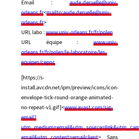
Email :
aude.deruelle@univ-
orleans.fr
<
mailto:
aude.deruelle@univ-
orleans.fr
>
URL labo :
www.univ-orleans.fr/fr/polen
URL équipe :
www.univ-
orleans.fr/fr/polen/le-laboratoire/les-
equipes/cepoc
[https://s-
install.avcdn.net/ipm/preview/icons/icon-
envelope-tick-round-orange-animated-
no-repeat-v1.gif]<
www.avast.com/sig-
email?
utm_medium=email&utm_source=link&utm_camp
email&utm_content=emailclient
> Sans