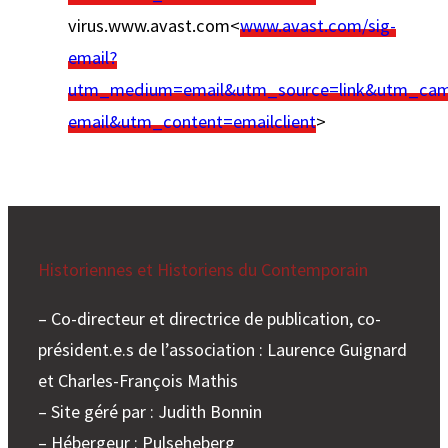
virus.www.avast.com<
www.avast.com/sig-
email?
utm_medium=email&utm_source=link&utm_camp
email&utm_content=emailclient
>
Historiennes et Historiens du Contemporain
– Co-directeur et directrice de publication, co-
président.e.s de l’association : Laurence Guignard
et Charles-François Mathis
– Site géré par : Judith Bonnin
– Hébergeur : Pulseheberg