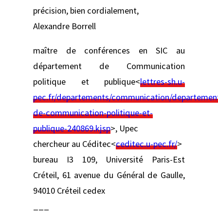
précision, bien cordialement,
Alexandre Borrell
maître de conférences en SIC au
département de Communication
politique et publique<
lettres-sh.u-
pec.fr/departements/communication/departemen
de-communication-politique-et-
publique-240869.kjsp
>, Upec
chercheur au Céditec<
ceditec.u-pec.fr/
>
bureau I3 109, Université Paris-Est
Créteil, 61 avenue du Général de Gaulle,
94010 Créteil cedex
___