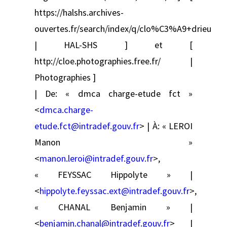
https://halshs.archives-
ouvertes.fr/search/index/q/clo%C3%A9+drieu
| HAL-SHS ] et [
http://cloe.photographies.free.fr/ |
Photographies ]
| De: « dmca charge-etude fct »
<
dmca.charge-
etude.fct@intradef.gouv.fr
> | À: « LEROI
Manon »
<
manon.leroi@intradef.gouv.fr
>,
« FEYSSAC Hippolyte » |
<
hippolyte.feyssac.ext@intradef.gouv.fr
>,
« CHANAL Benjamin » |
<
benjamin.chanal@intradef.gouv.fr
> |