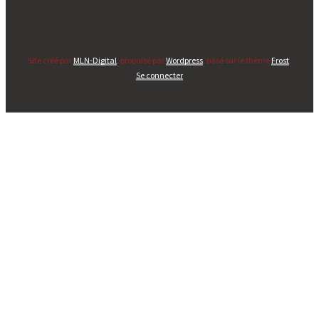
Site créé par
MLN-Digital
, propulsé par
Wordpress
, basé sur le thème
Frost
.
Se connecter