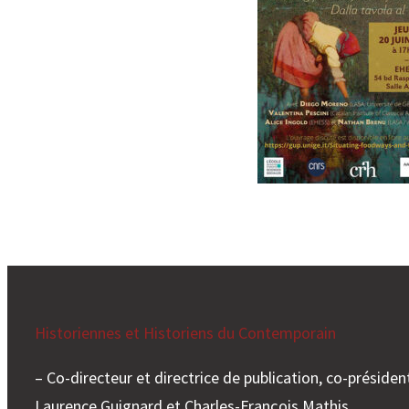
Historiennes et Historiens du Contemporain
– Co-directeur et directrice de publication, co-président
Laurence Guignard et Charles-François Mathis