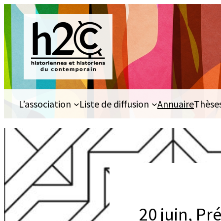
Aller
au
contenu
L’association
Liste de diffusion
Annuaire
Thèse
20 juin, Pr