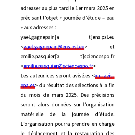
adresser au plus tard le 1er mars 2025 en
précisant l’objet « journée d’étude – eau
» aux adresses :
yael.gagnepain[a t]ens.psl.eu
<
yael.gagnepain@ens.psl.eu
> et
emilie.pasquier[a t]sciencespo.fr
<
emilie.pasquier@sciencespo.fr
>
Les auteur.ices seront avisé.es <
xn--avis-
epa.es
> du résultat des sélections à la fin
du mois de mars 2025. Des précisions
seront alors données sur l’organisation
matérielle de la journée d’étude.
L’organisation pourra prendre en charge
le déplacement et la restauration des