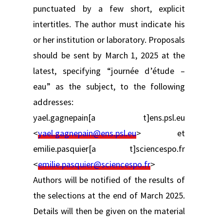
punctuated by a few short, explicit
intertitles. The author must indicate his
or her institution or laboratory. Proposals
should be sent by March 1, 2025 at the
latest, specifying “journée d’étude –
eau” as the subject, to the following
addresses:
yael.gagnepain[a t]ens.psl.eu
<
yael.gagnepain@ens.psl.eu
> et
emilie.pasquier[a t]sciencespo.fr
<
emilie.pasquier@sciencespo.fr
>
Authors will be notified of the results of
the selections at the end of March 2025.
Details will then be given on the material