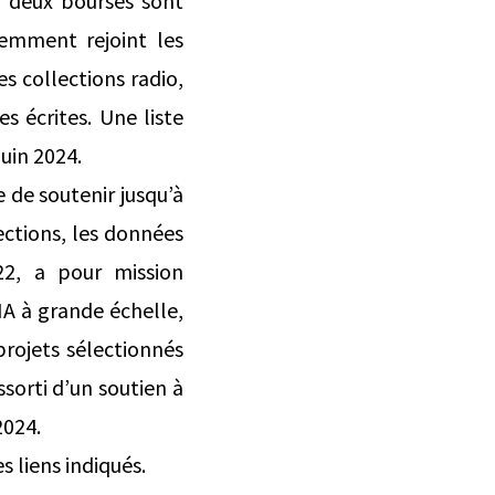
à deux bourses sont
cemment rejoint les
s collections radio,
s écrites. Une liste
juin 2024.
 de soutenir jusqu’à
ections, les données
22, a pour mission
INA à grande échelle,
 projets sélectionnés
sorti d’un soutien à
2024.
s liens indiqués.