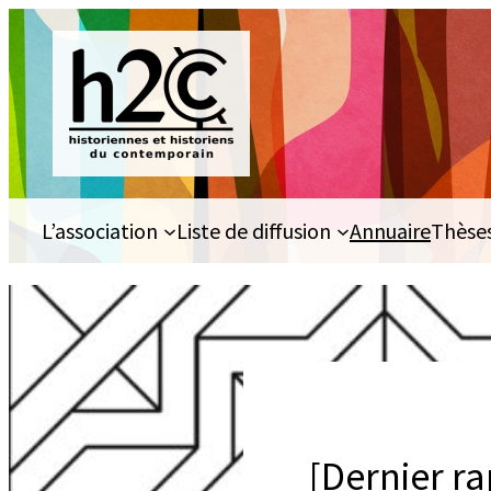
Aller
au
contenu
L’association
Liste de diffusion
Annuaire
Thèse
[Dernier r