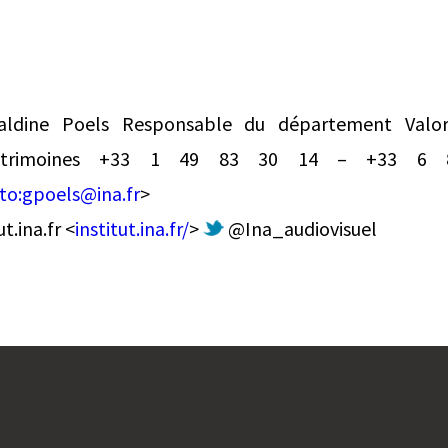
ldine Poels Responsable du département Valoris
 Patrimoines +33 1 49 83 30 14 – +33 6
to:
gpoels@ina.fr
>
t.ina.fr <
institut.ina.fr/
>
@Ina_audiovisuel