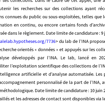
r ses collections. Dans le cadre de cet appel, une 
utenir les recherches sur des collections ayant ré
ns connues du public ou sous-exploitées, telles que le
mation en continu, ou encore certains fonds d’archive
sée dans le règlement. Date limite de candidature : 9 
nalelab.hypotheses.org/7736
> du lab de l’INA propose
echerche orientés « données » et appuyés sur les coll
nalyse développés par l’INA. Le lab, lancé en 20
liter l’exploitation scientifique des collections de l’
intelligence artificielle et d’analyse automatisée. Les
accompagnement personnalisé de la part de l’INA, as
 méthodologique. Date limite de candidature : 10 juin 
llés et les adresses de contact sont disponibles via le