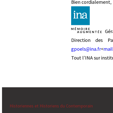
Bien cordialement,
Géra
Direction des
gpoels@ina.fr
<
mail
Tout l’INA sur institu
Historiennes et Historiens du Contemporain