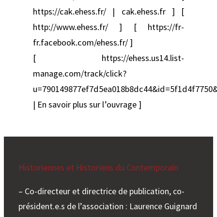
https://cak.ehess.fr/ | cak.ehess.fr ] [
http://www.ehess.fr/ ] [ https://fr-
fr.facebook.com/ehess.fr/ ]
[ https://ehess.us14.list-
manage.com/track/click?
u=790149877ef7d5ea018b8dc44&id=5f1d4f7750
| En savoir plus sur l’ouvrage ]
Historiennes et Historiens du Contemporain
– Co-directeur et directrice de publication, co-
président.e.s de l’association : Laurence Guignard