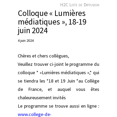
e
H2C Liste de Diffusion
r
Colloque « Lumières
médiatiques », 18-19
juin 2024
4 juin 2024
Chères et chers collègues,
Veuillez trouver ci-joint le programme du
colloque * »Lumières médiatiques »,* qui
se tiendra les *18 et 19 Juin *au Collège
de France, et auquel vous êtes
chaleureusement invités
Le programme se trouve aussi en ligne :
www.college-de-