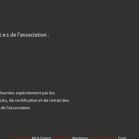
.e.s de l’association :
fournies explicitement par les
cès, de rectification et de retrait des
e l’association.
Site créé par
MLN-Digital
, propulsé par
Wordpress
, basé sur le thème
Frost
.