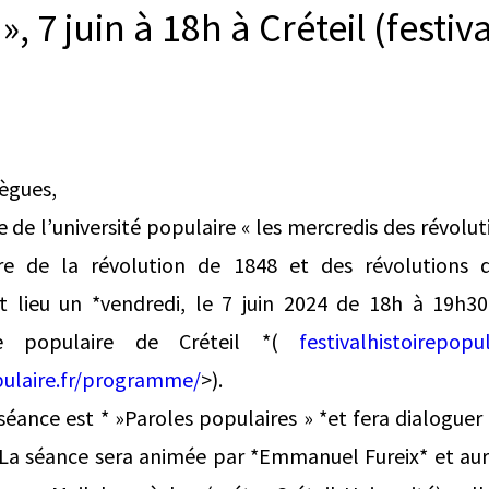
, 7 juin à 18h à Créteil (festiva
lègues,
 de l’université populaire « les mercredis des révolut
ire de la révolution de 1848 et des révolutions 
 lieu un *vendredi, le 7 juin 2024 de 18h à 19h3
oire populaire de Créteil *(
festivalhistoirepop
opulaire.fr/programme/
>).
éance est * »Paroles populaires » *et fera dialoguer
* La séance sera animée par *Emmanuel Fureix* et aura 