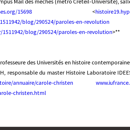
ampus Mail des mèches (métro Créteil-Université), salle
ses.org/15698
<
histoire19.hy
/1511942/blog/290524/paroles-en-revolution
r/1511942/blog/290524/paroles-en-revolution
>**
ofesseure des Universités en histoire contemporaine 
H, responsable du master Histoire Laboratoire IDE
toire/annuaire/carole-christen
www.iufrance
role-christen.html