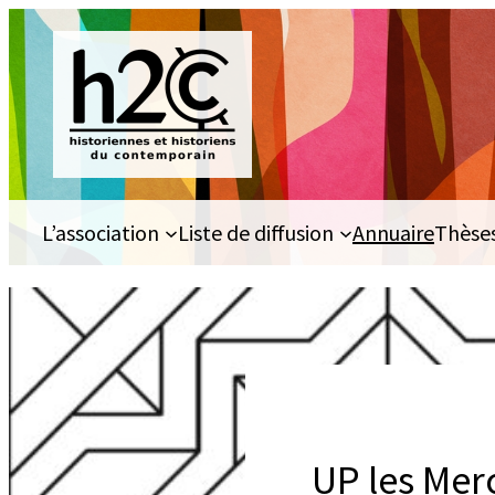
Aller
au
contenu
L’association
Liste de diffusion
Annuaire
Thèse
UP les Merc