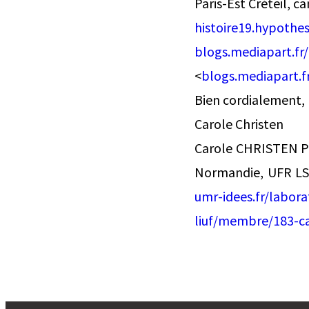
Paris-Est Créteil, c
histoire19.hypothe
blogs.mediapart.fr
<
blogs.mediapart.f
Bien cordialement,
Carole Christen
Carole CHRISTEN Pr
Normandie, UFR LS
umr-idees.fr/labora
liuf/membre/183-ca