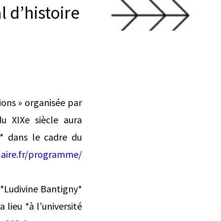
l d’histoire
ions » organisée par
du XIXe siècle aura
0* dans le cadre du
ulaire.fr/programme/
 *Ludivine Bantigny*
lieu *à l’université