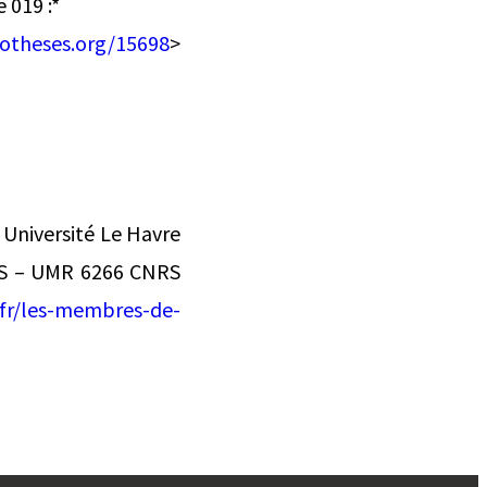
 019 :*
potheses.org/15698
>
Université Le Havre
ES – UMR 6266 CNRS
.fr/les-membres-de-