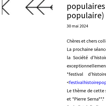
populaires »
populaire)
30 mai 2024
Chères et chers col
La prochaine séance
la Société d’histo
exceptionnellement
*festival d’hist
<
festivalhistoirep
Le thème de cette s
et *Pierre Serna**.