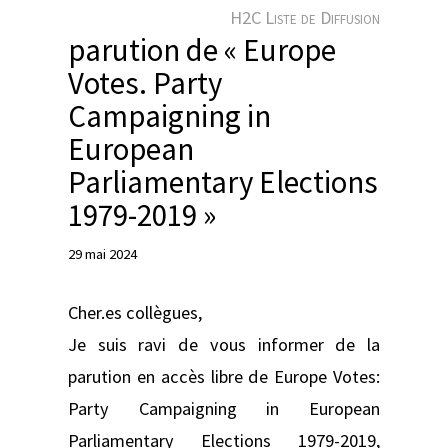
e
H2C Liste de Diffusion
r
parution de « Europe
Votes. Party
Campaigning in
European
Parliamentary Elections
1979-2019 »
29 mai 2024
Cher.es collègues,
Je suis ravi de vous informer de la
parution en accès libre de Europe Votes:
Party Campaigning in European
Parliamentary Elections 1979-2019,