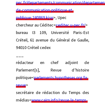
pec.fr/departements/communication/departemen
de-communication-politique-et-
publique-240869.kjsp
>, Upec
chercheur au Céditec<
ceditec.u-pec.fr/
>
bureau I3 109, Université Paris-Est
Créteil, 61 avenue du Général de Gaulle,
94010 Créteil cedex
___
rédacteur en chef adjoint de
Parlement[s], Revue d’histoire
politique<
parlements.hypotheses.org/la-
revue
>
secrétaire de rédaction du Temps des
médias<
www.cairn.info/revue-le-temps-