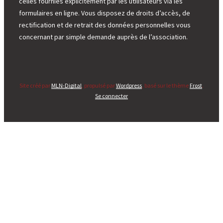
celles fournies explicitement par les utilisateurs via les
formulaires en ligne. Vous disposez de droits d’accès, de
rectification et de retrait des données personnelles vous
concernant par simple demande auprès de l’association.
Site créé par
MLN-Digital
, propulsé par
Wordpress
, basé sur le thème
Frost
.
Se connecter