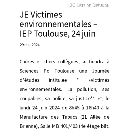
e
H2C Liste de Diffusion
r
JE Victimes
environnementales –
IEP Toulouse, 24 juin
29 mai 2024
Chères et chers collègues, se tiendra à
Sciences Po Toulouse une Journée
d’études intitulée * »Victimes
environnementales. La pollution, ses
coupables, sa police, sa justice** »*, le
lundi 24 juin 2024 de 8h45 à 16h40 à la
Manufacture des Tabacs (21 Allée de
Brienne), Salle MB 401/403 (4e étage bât.