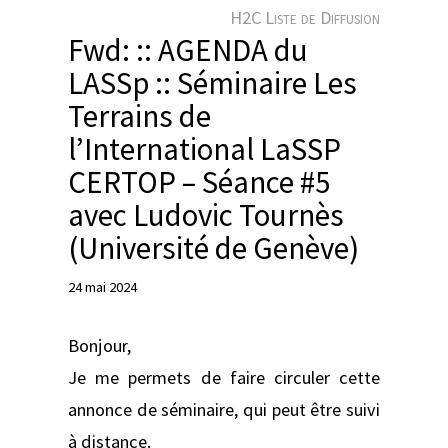
e
H2C Liste de Diffusion
r
Fwd: :: AGENDA du
LASSp :: Séminaire Les
Terrains de
l’International LaSSP
CERTOP – Séance #5
avec Ludovic Tournès
(Université de Genève)
24 mai 2024
Bonjour,
Je me permets de faire circuler cette
annonce de séminaire, qui peut être suivi
à distance.