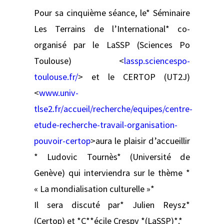
Pour sa cinquième séance, le* Séminaire
Les Terrains de l’International* co-
organisé par le LaSSP (Sciences Po
Toulouse) <
lassp.sciencespo-
toulouse.fr/
> et le CERTOP (UT2J)
<
www.univ-
tlse2.fr/accueil/recherche/equipes/centre-
etude-recherche-travail-organisation-
pouvoir-certop
>aura le plaisir d’accueillir
* Ludovic Tournès* (Université de
Genève) qui interviendra sur le thème *
« La mondialisation culturelle »*
Il sera discuté par* Julien Reysz*
(Certop) et *C**écile Crespy *(LaSSP)*.*