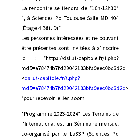
La rencontre se tiendra de *10h-12h30*
*, à Sciences Po Toulouse Salle MD 404
(Étage 4 Bât. D)*
Les personnes intéressées et ne pouvant
être présentes sont invitées à s’inscrire
ici : *https://dsi.ut-capitole.fr/t.php?
md5=a78474b7fd29042183bfa9eec0bc8d2d
<
dsi.ut-capitole.fr/t.php?
md5=a78474b7fd29042183bfa9eec0bc8d2d
>
*pour recevoir le lien zoom
*Programme 2023-2024* Les Terrains de
l’International est un Séminaire mensuel
co-organisé par le LaSSP (Sciences Po