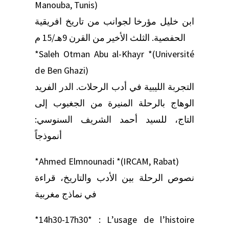
Manouba, Tunis)
ابن خليل مؤرخا لجوانب من تاريخ افريقية
الحفصية. الثلث الأخير من القرن 9هـ/15 م
*Saleh Otman Abu al-Khayr *(Université
de Ben Ghazi)
التجربة الليبية في أدب الرحلات. الدر الفريد
الوهاج بالرحلة المنيرة من الجغبوب إلى
التاج، للسيد أحمد الشريف السنوسي:
أنموذجاً
*Ahmed Elmnounadi *(IRCAM, Rabat)
نصوص الرحلة بين الأدب والتاريخ، قراءة
في نماذج مغربية
*14h30-17h30* : L’usage de l’histoire