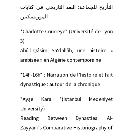
التأريخ للجماعة: البعد التاريخي في كتابات
الموريسكيين
*Charlotte Courreye* (Université de Lyon
3)
Abû-l-Qâsim Sa‘dallâh, une histoire «
arabisée » en Algérie contemporaine
*14h-16h* : Narration de l’histoire et fait
dynastique : autour de la chronique
*Ayşe Kara *(Istanbul Medeniyet
University)
Reading Between Dynasties: Al-
Zāyyānī’s Comparative Historiography of