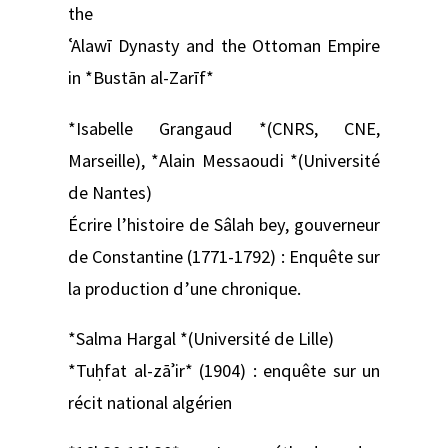
the
ʿAlawī Dynasty and the Ottoman Empire
in *Bustān al-Zarīf*
*Isabelle Grangaud *(CNRS, CNE,
Marseille), *Alain Messaoudi *(Université
de Nantes)
Écrire l’histoire de Sâlah bey, gouverneur
de Constantine (1771-1792) : Enquête sur
la production d’une chronique.
*Salma Hargal *(Université de Lille)
*Tuḥfat al-zāʾir* (1904) : enquête sur un
récit national algérien