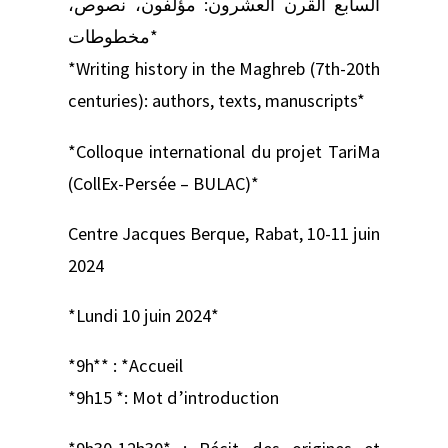
السابع القرن العشرون: مؤلفون، نصوص،
مخطوطات*
*Writing history in the Maghreb (7th-20th
centuries): authors, texts, manuscripts*
*Colloque international du projet TariMa
(CollEx-Persée – BULAC)*
Centre Jacques Berque, Rabat, 10-11 juin
2024
*Lundi 10 juin 2024*
*9h** : *Accueil
*9h15 *: Mot d’introduction