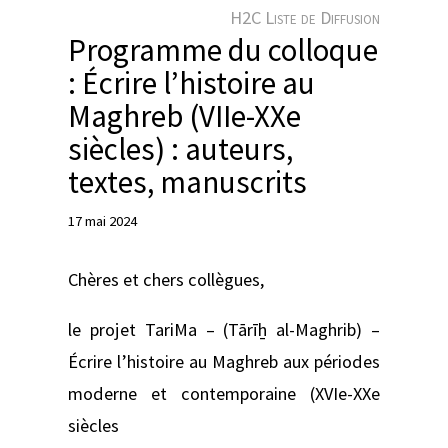
e
H2C Liste de Diffusion
r
Programme du colloque
: Écrire l’histoire au
Maghreb (VIIe-XXe
siècles) : auteurs,
textes, manuscrits
17 mai 2024
Chères et chers collègues,
le projet TariMa – (Tārīẖ al-Maghrib) –
Écrire l’histoire au Maghreb aux périodes
moderne et contemporaine (XVIe-XXe
siècles