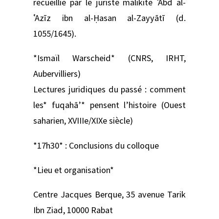
recueillie par le juriste malikite ʿAbd al-
ʿAzīz ibn al-Ḥasan al-Zayyātī (d.
1055/1645).
*Ismaïl Warscheid* (CNRS, IRHT,
Aubervilliers)
Lectures juridiques du passé : comment
les* fuqahā’* pensent l’histoire (Ouest
saharien, XVIIIe/XIXe siècle)
*17h30* : Conclusions du colloque
*Lieu et organisation*
Centre Jacques Berque, 35 avenue Tarik
Ibn Ziad, 10000 Rabat