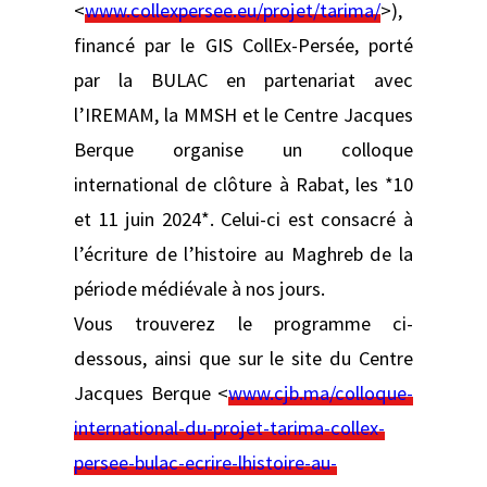
<
www.collexpersee.eu/projet/tarima/
>),
financé par le GIS CollEx-Persée, porté
par la BULAC en partenariat avec
l’IREMAM, la MMSH et le Centre Jacques
Berque organise un colloque
international de clôture à Rabat, les *10
et 11 juin 2024*. Celui-ci est consacré à
l’écriture de l’histoire au Maghreb de la
période médiévale à nos jours.
Vous trouverez le programme ci-
dessous, ainsi que sur le site du Centre
Jacques Berque <
www.cjb.ma/colloque-
international-du-projet-tarima-collex-
persee-bulac-ecrire-lhistoire-au-