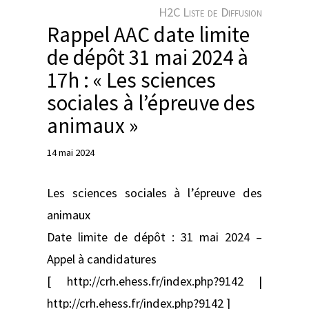
e
H2C Liste de Diffusion
r
Rappel AAC date limite
de dépôt 31 mai 2024 à
17h : « Les sciences
sociales à l’épreuve des
animaux »
14 mai 2024
Les sciences sociales à l’épreuve des
animaux
Date limite de dépôt : 31 mai 2024 –
Appel à candidatures
[ http://crh.ehess.fr/index.php?9142 |
http://crh.ehess.fr/index.php?9142 ]