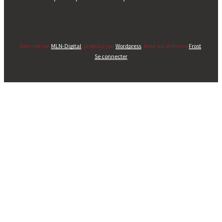
Site créé par
MLN-Digital
, propulsé par
Wordpress
, basé sur le thème
Frost
.
Se connecter