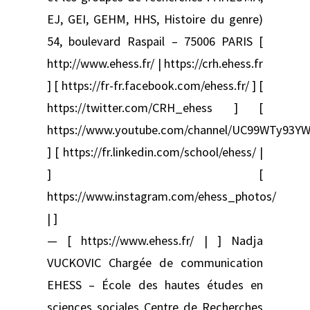
EJ, GEI, GEHM, HHS, Histoire du genre)
54, boulevard Raspail – 75006 PARIS [
http://www.ehess.fr/ | https://crh.ehess.fr
] [ https://fr-fr.facebook.com/ehess.fr/ ] [
https://twitter.com/CRH_ehess ] [
https://www.youtube.com/channel/UC99WTy93YW
] [ https://fr.linkedin.com/school/ehess/ |
] [
https://www.instagram.com/ehess_photos/
| ]
— [ https://www.ehess.fr/ | ] Nadja
VUCKOVIC Chargée de communication
EHESS – École des hautes études en
sciences sociales Centre de Recherches